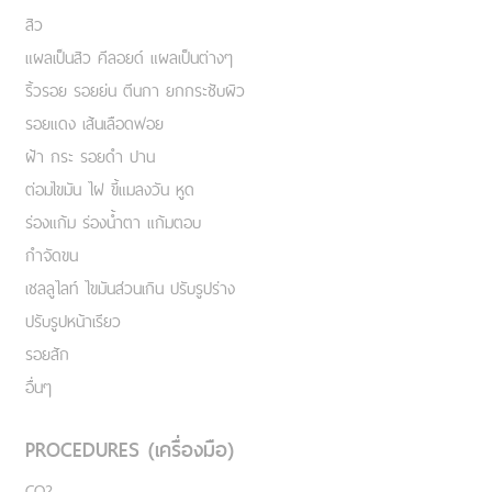
สิว
แผลเป็นสิว คีลอยด์ แผลเป็นต่างๆ
ริ้วรอย รอยย่น ตีนกา ยกกระชับผิว
รอยแดง เส้นเลือดฟอย
ฝ้า กระ รอยดำ ปาน
ต่อมไขมัน ไฝ ขี้แมลงวัน หูด
ร่องแก้ม ร่องน้ำตา แก้มตอบ
กำจัดขน
เชลลูไลท์ ไขมันส่วนเกิน ปรับรูปร่าง
ปรับรูปหน้าเรียว
รอยสัก
อื่นๆ
PROCEDURES (เครื่องมือ)
CO2