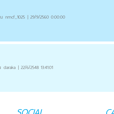
ุณ
nmcf_1025
|
29/9/2560 0:00:00
ณ
daraka
|
22/6/2548 13:41:01
SOCIAL
C