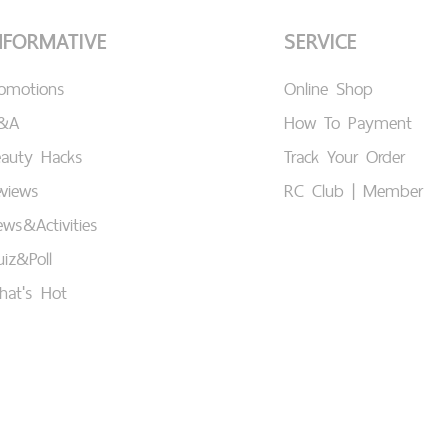
NFORMATIVE
SERVICE
romotions
Online Shop
&A
How To Payment
eauty Hacks
Track Your Order
views
RC Club | Member
ws&Activities
iz&Poll
hat's Hot