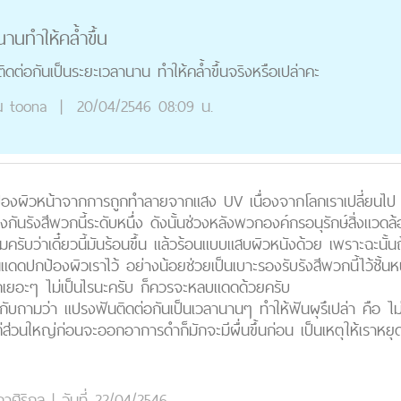
านทำให้คล้ำขึ้น
ดต่อกันเป็นระยะเวลานาน ทำให้คล้ำขึ้นจริงหรือเปล่าคะ
ณ
toona
|
20/04/2546 08:09 น.
้องผิวหน้าจากการถูกทำลายจากแสง UV เนื่องจากโลกเราเปลี่ยนไป 
ป้องกันรังสีพวกนี้ระดับหนึ่ง ดังนั้นช่วงหลังพวกองค์กรอนุรักษ์สิ่ง
ครับว่าเดี๋ยวนี้มันร้อนขึ้น แล้วร้อนแบบแสบผิวหนังด้วย เพราะฉะนั้
ดปกป้องผิวเราไว้ อย่างน้อยช่วยเป็นเบาะรองรับรังสีพวกนี้ไว้ชั้นหน
เยอะๆ ไม่เป็นไรนะครับ ก็ควรจะหลบแดดด้วยครับ
ับถามว่า แปรงฟันติดต่อกันเป็นเวลานานๆ ทำให้ฟันผุรึเปล่า คือ ไม่ค
ส่วนใหญ่ก่อนจะออกอาการดำก็มักจะมีผื่นขึ้นก่อน เป็นเหตุให้เราหยุดใ
าศิริกุล
|
วันที่ 22/04/2546