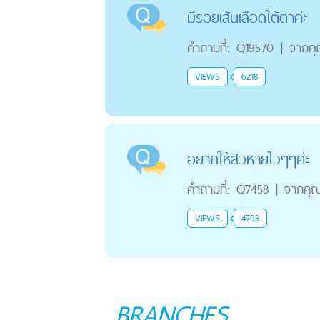
มีรอยเส้นเลือดใต้ตาค่ะ
คำถามที่:
Q19570
|
จากค
VIEWS
6218
อยากให้สิวหายไวๆๆค่ะ
คำถามที่:
Q7458
|
จากคุ
VIEWS
4793
BRANCHES