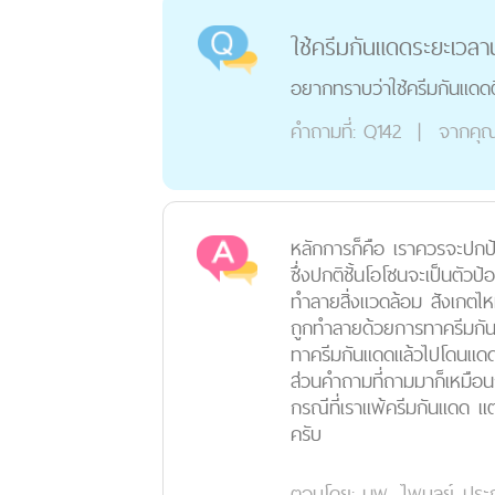
ใช้ครีมกันแดดระยะเวลาน
อยากทราบว่าใช้ครีมกันแดดติ
คำถามที่:
Q142
|
จากคุ
หลักการก็คือ เราควรจะปกป
ซึ่งปกติชั้นโอโซนจะเป็นตัว
ทำลายสิ่งแวดล้อม สังเกตไหม
ถูกทำลายด้วยการทาครีมกันแด
ทาครีมกันแดดแล้วไปโดนแดด
ส่วนคำถามที่ถามมาก็เหมือนก
กรณีที่เราแพ้ครีมกันแดด แต่
ครับ
ตอบโดย:
นพ. ไพบูลย์ ประภ