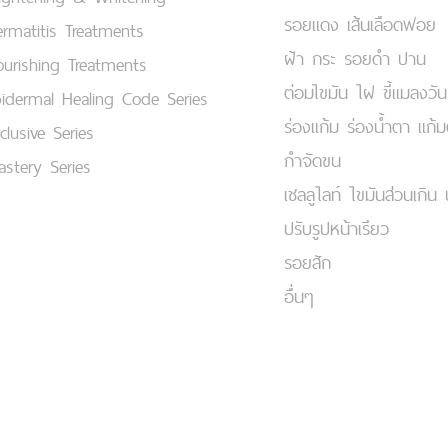
รอยแดง เส้นเลือดฟอย
rmatitis Treatments
ฝ้า กระ รอยดำ ปาน
urishing Treatments
ต่อมไขมัน ไฝ ขี้แมลงวัน
idermal Healing Code Series
ร่องแก้ม ร่องน้ำตา แก้
clusive Series
กำจัดขน
stery Series
เชลลูไลท์ ไขมันส่วนเกิน 
ปรับรูปหน้าเรียว
รอยสัก
อื่นๆ