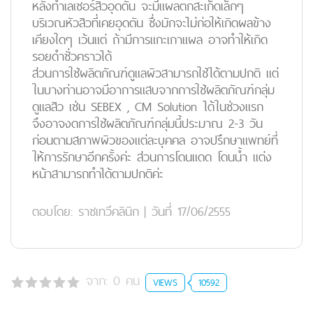
หลังทำเลเซอร์สิวอุดตัน จะมีแผลตกสะเก็ดเล็กๆ
บริเวณหัวสิวที่เคยอุดตัน ซึ่งมักจะไม่ก่อให้เกิดผลข้าง
เคียงใดๆ เว้นแต่ ถ้ามีการแกะเกาแผล อาจทำให้เกิด
รอยดำชั่วคราวได้
ส่วนการใช้ผลิตภัณฑ์ดูแลผิวสามารถใช้ได้ตามปกติ แต่
ในบางท่านอาจมีอาการแสบจากการใช้ผลิตภัณฑ์กลุ่ม
ดูแลสิว เช่น SEBEX , CM Solution ได้ในช่วงแรก
จึงอาจงดการใช้ผลิตภัณฑ์กลุ่มนี้ประมาณ 2-3 วัน
ก่อนตามสภาพผิวของแต่ละบุคคล อาจปรึกษาแพทย์ที่
ให้การรักษาอีกครั้งค่ะ ส่วนการโดนแดด โดนน้ำ แต่ง
หน้าสามารถทำได้ตามปกติค่ะ
ตอบโดย:
ราชเทวีคลินิก
|
วันที่ 17/06/2555
จาก:
0
คน
VIEWS
10592