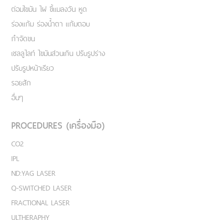
ต่อมไขมัน ไฝ ขี้แมลงวัน หูด
ร่องแก้ม ร่องน้ำตา แก้มตอบ
กำจัดขน
เชลลูไลท์ ไขมันส่วนเกิน ปรับรูปร่าง
ปรับรูปหน้าเรียว
รอยสัก
อื่นๆ
PROCEDURES (เครื่องมือ)
CO2
IPL
ND:YAG LASER
Q-SWITCHED LASER
FRACTIONAL LASER
ULTHERAPHY