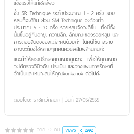
แข็งแรงให้แก่เซลล์ผิว
ซึ่ง SR Technique จะทำประมาณ 1 - 2 ครั้ง รอย
หลุมก็จะดีขึ้น ส่วน SM Technique จะต้องทำ
ประมาณ 5 - 10 ครั้ง รอยหลุมจึงจะดีขึ้น ทั้งนี้ทั้ง
นั้นขึ้นอยู่กับอายุ, ความลึก, ลักษณะของรอยหลุม และ
การตอบสนองของแต่ละคนด้วยค่ะ ในคนไข้บางราย
อาจจะต้องใช้หลายๆเทคนิควิธีผสมผสานกันค่ะ
แนะนำให้ลองปรึกษาคุณหมอดูนะคะ เพื่อให้คุณหมอ
จะได้ตรวจวินิจฉัย ประเมิน และวางแผนการรักษาที่
จำเป็นและเหมาะสมให้คุณkonkanok ต่อไปค่ะ
ตอบโดย:
ราชเทวีคลินิก
|
วันที่ 27/05/2555
จาก:
0
คน
VIEWS
2992