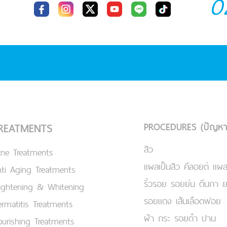
0
PROCEDURES (ปัญหา
REATMENTS
สิว
cne Treatments
แผลเป็นสิว คีลอยด์ แผล
ti Aging Treatments
ริ้วรอย รอยย่น ตีนกา 
ightening & Whitening
รอยแดง เส้นเลือดฟอย
rmatitis Treatments
ฝ้า กระ รอยดำ ปาน
urishing Treatments