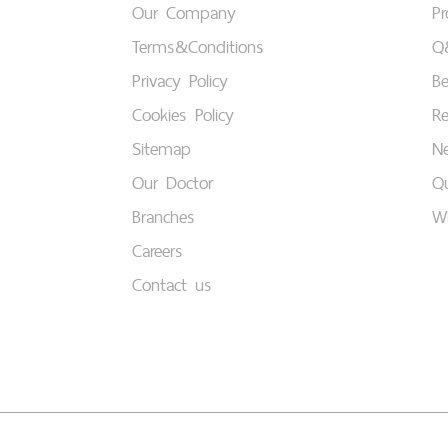
Our Company
P
Terms&Conditions
Q
Privacy Policy
B
Cookies Policy
Re
Sitemap
Ne
Our Doctor
Qu
Branches
W
Careers
Contact us