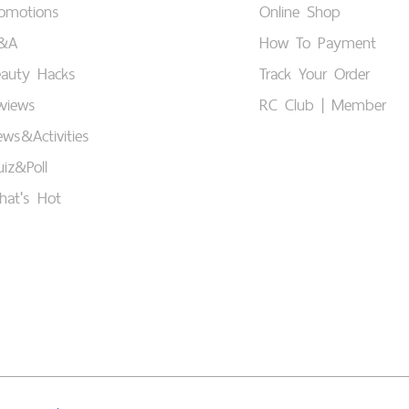
romotions
Online Shop
&A
How To Payment
eauty Hacks
Track Your Order
views
RC Club | Member
ws&Activities
iz&Poll
hat's Hot