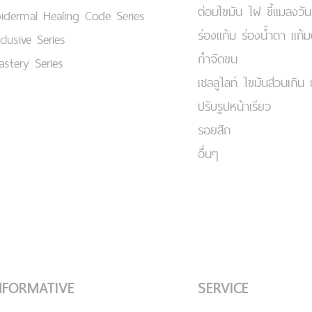
ต่อมไขมัน ไฝ ขี้แมลงวัน
idermal Healing Code Series
ร่องแก้ม ร่องน้ำตา แก้
clusive Series
กำจัดขน
stery Series
เชลลูไลท์ ไขมันส่วนเกิน 
ปรับรูปหน้าเรียว
รอยสัก
อื่นๆ
NFORMATIVE
SERVICE