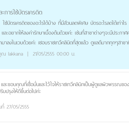
ละการใช้บัตรเครดิต
 ใช้บัตรเครดิตของอะไรได้บ้าง ที่มีส่วนลดพิเศษ บัตรอะไรลดได้เท่าไร
ร และอยากให้ลงค่ารักษาเบื้องต้นด้วยค่ะ เช่นที่สาขาต่างๆจะมีประกาศค่าร
าลงในเวบด้วยค่ะ iชอบราชเทวีคลินิดที่สุดแล้ว ดูแลดีมากทุกๆสาขาท
ุณ
lakkana
|
21/05/2555 00:00 น.
ะขอบคุณที่เชื่อมั่นและไว้ใจให้ราชเทวีคลินิกเป็นผู้ดูแลผิวพรรณ
รับปรุงให้ดีขึ้นต่อไปค่ะ
นที่ 27/05/2555