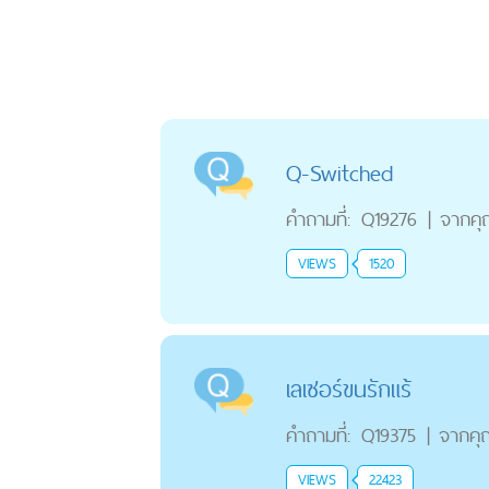
Q-Switched
คำถามที่:
Q19276
|
จากค
VIEWS
1520
เลเซอร์ขนรักแร้
คำถามที่:
Q19375
|
จากคุ
VIEWS
22423