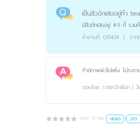
เป็นสิวอ้กเสบอยู่ทำ tr
มีสิวอักเสบอยู่ 4-5 ที่ รว
คำถามที่:
Q13424
|
จากค
ถ้าสภาพผิวไม่แห้ง ไม่ระค
ตอบโดย:
ราชเทวีคลินิก
|
วั
จาก:
0
คน
VIEWS
2173