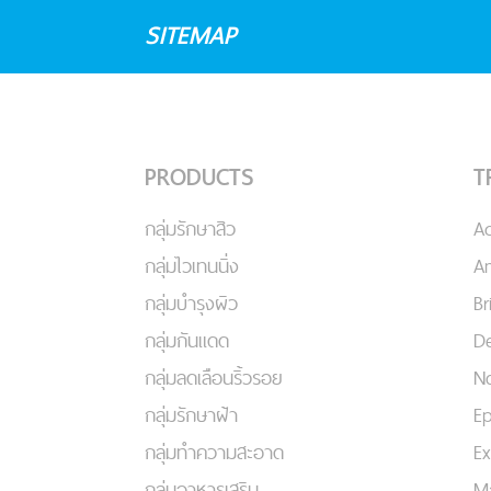
SITEMAP
PRODUCTS
T
กลุ่มรักษาสิว
A
กลุ่มไวเทนนิ่ง
An
กลุ่มบำรุงผิว
Br
กลุ่มกันแดด
De
กลุ่มลดเลือนริ้วรอย
No
กลุ่มรักษาฝ้า
Ep
กลุ่มทำความสะอาด
Ex
กลุ่มอาหารเสริม
Ma