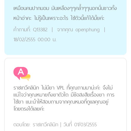
เหมือนคนปากมอม มันเหลืองๆๆคล้ำๆๆนอกนั่นขาวทั้ง
หน้าอ่าคะ ไม่รู้เป็นเพราะอะไร ใช้ตัวนี้แก้ได้มั้ยค่ะ
คำถามที่:
Q13382
|
จากคุณ
openphung
|
18/02/2555 00:00 น.
ราชเทวีคลินิก ไม่มียา VPL ที่คุณถามมาน่ะค่ะ จึงไม่
แน่ใจว่าคุณหมายถึงยาตัวใด มีข้อสงสัยเรื่องยา การ
ใช้ยา แนะนำให้สอบถามจากคุณหมอที่ดูแลคุณอยู่
โดยตรงได้เลยค่ะ
ตอบโดย:
ราชเทวีคลินิก
|
วันที่ 01/03/2555