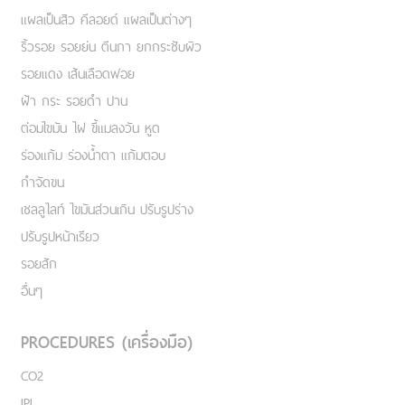
แผลเป็นสิว คีลอยด์ แผลเป็นต่างๆ
ริ้วรอย รอยย่น ตีนกา ยกกระชับผิว
รอยแดง เส้นเลือดฟอย
ฝ้า กระ รอยดำ ปาน
ต่อมไขมัน ไฝ ขี้แมลงวัน หูด
ร่องแก้ม ร่องน้ำตา แก้มตอบ
กำจัดขน
เชลลูไลท์ ไขมันส่วนเกิน ปรับรูปร่าง
ปรับรูปหน้าเรียว
รอยสัก
อื่นๆ
PROCEDURES (เครื่องมือ)
CO2
IPL