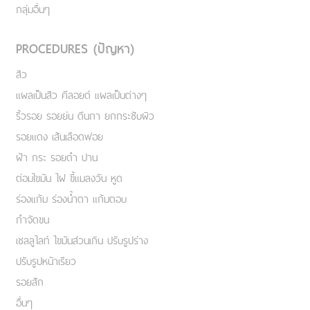
กลุ่มอื่นๆ
PROCEDURES (ปัญหา)
สิว
แผลเป็นสิว คีลอยด์ แผลเป็นต่างๆ
ริ้วรอย รอยย่น ตีนกา ยกกระชับผิว
รอยแดง เส้นเลือดฟอย
ฝ้า กระ รอยดำ ปาน
ต่อมไขมัน ไฝ ขี้แมลงวัน หูด
ร่องแก้ม ร่องน้ำตา แก้มตอบ
กำจัดขน
เชลลูไลท์ ไขมันส่วนเกิน ปรับรูปร่าง
ปรับรูปหน้าเรียว
รอยสัก
อื่นๆ