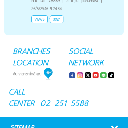
คำถามที่:
Q8589
|
จากคุณ
panumast
|
26/5/2546 9:24:34
VIEWS
3024
BRANCHES
SOCIAL
LOCATION
NETWORK
CALL
CENTER
02 251 5588
SITEMAP