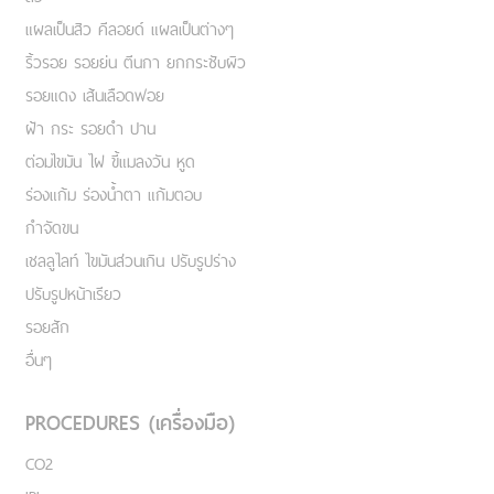
แผลเป็นสิว คีลอยด์ แผลเป็นต่างๆ
ริ้วรอย รอยย่น ตีนกา ยกกระชับผิว
รอยแดง เส้นเลือดฟอย
ฝ้า กระ รอยดำ ปาน
ต่อมไขมัน ไฝ ขี้แมลงวัน หูด
ร่องแก้ม ร่องน้ำตา แก้มตอบ
กำจัดขน
เชลลูไลท์ ไขมันส่วนเกิน ปรับรูปร่าง
ปรับรูปหน้าเรียว
รอยสัก
อื่นๆ
PROCEDURES (เครื่องมือ)
CO2