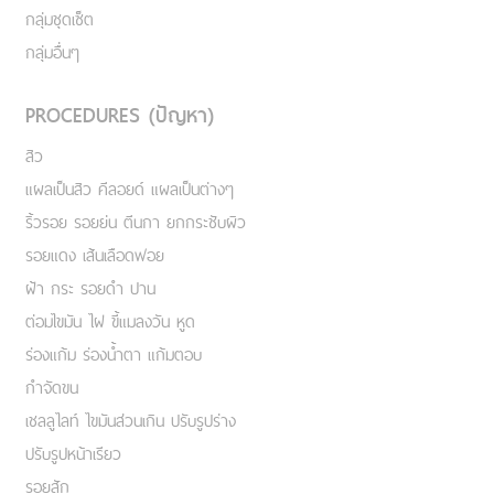
กลุ่มชุดเซ็ต
กลุ่มอื่นๆ
PROCEDURES (ปัญหา)
สิว
แผลเป็นสิว คีลอยด์ แผลเป็นต่างๆ
ริ้วรอย รอยย่น ตีนกา ยกกระชับผิว
รอยแดง เส้นเลือดฟอย
ฝ้า กระ รอยดำ ปาน
ต่อมไขมัน ไฝ ขี้แมลงวัน หูด
ร่องแก้ม ร่องน้ำตา แก้มตอบ
กำจัดขน
เชลลูไลท์ ไขมันส่วนเกิน ปรับรูปร่าง
ปรับรูปหน้าเรียว
รอยสัก