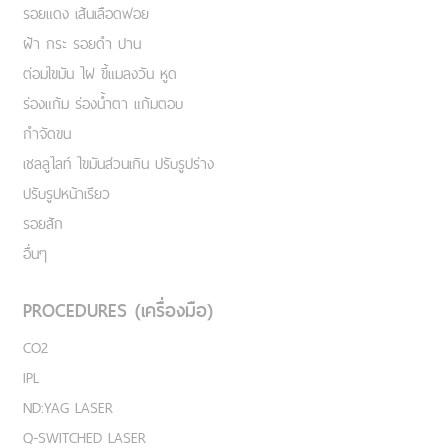
รอยแดง เส้นเลือดฟอย
ฝ้า กระ รอยดำ ปาน
ต่อมไขมัน ไฝ ขี้แมลงวัน หูด
ร่องแก้ม ร่องน้ำตา แก้มตอบ
กำจัดขน
เชลลูไลท์ ไขมันส่วนเกิน ปรับรูปร่าง
ปรับรูปหน้าเรียว
รอยสัก
อื่นๆ
PROCEDURES (เครื่องมือ)
CO2
IPL
ND:YAG LASER
Q-SWITCHED LASER