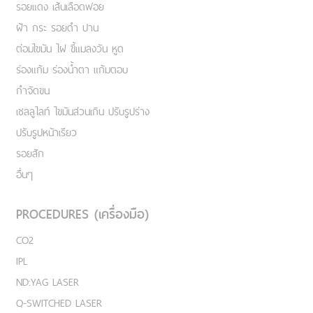
รอยแดง เส้นเลือดฟอย
ฝ้า กระ รอยดำ ปาน
ต่อมไขมัน ไฝ ขี้แมลงวัน หูด
ร่องแก้ม ร่องน้ำตา แก้มตอบ
กำจัดขน
เชลลูไลท์ ไขมันส่วนเกิน ปรับรูปร่าง
ปรับรูปหน้าเรียว
รอยสัก
อื่นๆ
PROCEDURES (เครื่องมือ)
CO2
IPL
ND:YAG LASER
Q-SWITCHED LASER