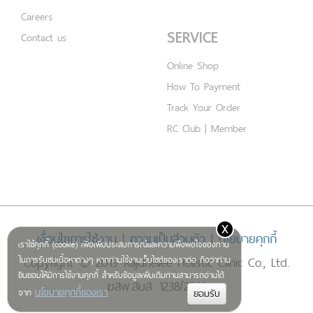
Careers
SERVICE
Contact us
Online Shop
How To Payment
Track Your Order
RC Club | Member
x
เงื่อนไขการใช้งาน
|
ความเป็นส่วนตัว
|
นโยบายคุกกี้
เราใช้คุกกี้ (cookie) เพื่อเพิ่มประสบการณ์และความพึงพอใจของท่าน
Copyright © 2019 Rajdhevee Holistic Clinic Co., Ltd.
ในการรับชมเนื้อหาต่างๆ หากท่านใช้งานเว็บไซต์ของเราต่อ ถือว่าท่าน
ยินยอมให้มีการใช้งานคุกกี้ สำหรับข้อมูลเพิ่มเติมท่านสามารถอ่านได้
ฆสพ.สบส. 1238/2562
นโยบายคุกกี้ของเรา
จาก