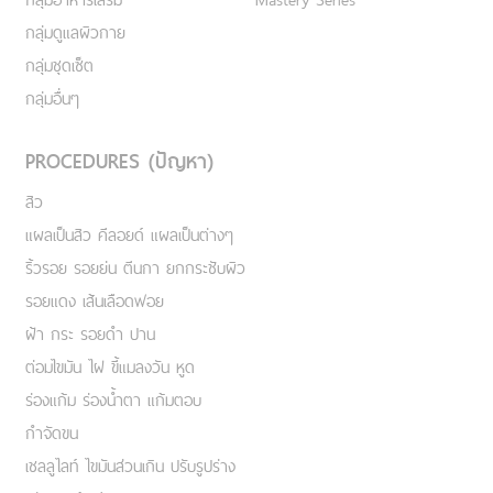
กลุ่มดูแลผิวกาย
กลุ่มชุดเซ็ต
กลุ่มอื่นๆ
PROCEDURES (ปัญหา)
สิว
แผลเป็นสิว คีลอยด์ แผลเป็นต่างๆ
ริ้วรอย รอยย่น ตีนกา ยกกระชับผิว
รอยแดง เส้นเลือดฟอย
ฝ้า กระ รอยดำ ปาน
ต่อมไขมัน ไฝ ขี้แมลงวัน หูด
ร่องแก้ม ร่องน้ำตา แก้มตอบ
กำจัดขน
เชลลูไลท์ ไขมันส่วนเกิน ปรับรูปร่าง