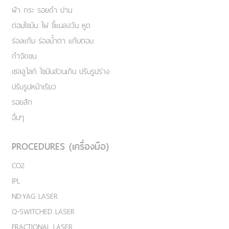
ฝ้า กระ รอยดำ ปาน
ต่อมไขมัน ไฝ ขี้แมลงวัน หูด
ร่องแก้ม ร่องน้ำตา แก้มตอบ
กำจัดขน
เชลลูไลท์ ไขมันส่วนเกิน ปรับรูปร่าง
ปรับรูปหน้าเรียว
รอยสัก
อื่นๆ
PROCEDURES (เครื่องมือ)
CO2
IPL
ND:YAG LASER
Q-SWITCHED LASER
FRACTIONAL LASER