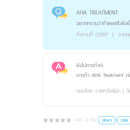
AHA TREATMENT
อยากทราบว่าถ้าแผลสิวยังเป
คำถามที่:
Q13117
|
จากค
ยังไม่ควรทำค่ะ
ควรทำ AHA Treatment ต่อเม
ตอบโดย:
ราชเทวีคลินิก
|
วั
จาก:
0
คน
VIEWS
2386