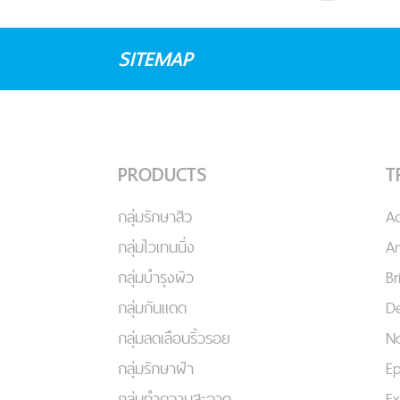
SITEMAP
PRODUCTS
T
กลุ่มรักษาสิว
A
กลุ่มไวเทนนิ่ง
An
กลุ่มบำรุงผิว
Br
กลุ่มกันแดด
De
กลุ่มลดเลือนริ้วรอย
No
กลุ่มรักษาฝ้า
Ep
กลุ่มทำความสะอาด
Ex