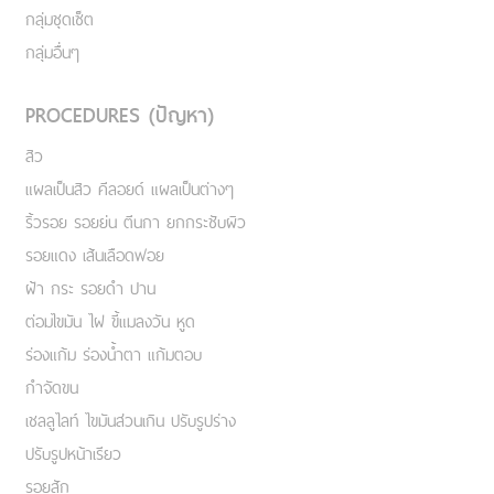
กลุ่มชุดเซ็ต
กลุ่มอื่นๆ
PROCEDURES (ปัญหา)
สิว
แผลเป็นสิว คีลอยด์ แผลเป็นต่างๆ
ริ้วรอย รอยย่น ตีนกา ยกกระชับผิว
รอยแดง เส้นเลือดฟอย
ฝ้า กระ รอยดำ ปาน
ต่อมไขมัน ไฝ ขี้แมลงวัน หูด
ร่องแก้ม ร่องน้ำตา แก้มตอบ
กำจัดขน
เชลลูไลท์ ไขมันส่วนเกิน ปรับรูปร่าง
ปรับรูปหน้าเรียว
รอยสัก