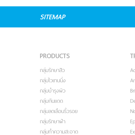
SITEMAP
PRODUCTS
T
กลุ่มรักษาสิว
A
กลุ่มไวเทนนิ่ง
An
กลุ่มบำรุงผิว
Br
กลุ่มกันแดด
De
กลุ่มลดเลือนริ้วรอย
No
กลุ่มรักษาฝ้า
Ep
กลุ่มทำความสะอาด
Ex