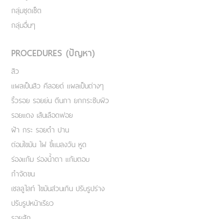
กลุ่มชุดเซ็ต
กลุ่มอื่นๆ
PROCEDURES (ปัญหา)
สิว
แผลเป็นสิว คีลอยด์ แผลเป็นต่างๆ
ริ้วรอย รอยย่น ตีนกา ยกกระชับผิว
รอยแดง เส้นเลือดฟอย
ฝ้า กระ รอยดำ ปาน
ต่อมไขมัน ไฝ ขี้แมลงวัน หูด
ร่องแก้ม ร่องน้ำตา แก้มตอบ
กำจัดขน
เชลลูไลท์ ไขมันส่วนเกิน ปรับรูปร่าง
ปรับรูปหน้าเรียว
รอยสัก