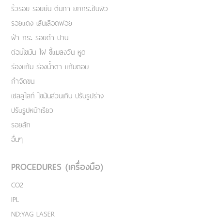
ริ้วรอย รอยย่น ตีนกา ยกกระชับผิว
รอยแดง เส้นเลือดฟอย
ฝ้า กระ รอยดำ ปาน
ต่อมไขมัน ไฝ ขี้แมลงวัน หูด
ร่องแก้ม ร่องน้ำตา แก้มตอบ
กำจัดขน
เชลลูไลท์ ไขมันส่วนเกิน ปรับรูปร่าง
ปรับรูปหน้าเรียว
รอยสัก
อื่นๆ
PROCEDURES (เครื่องมือ)
CO2
IPL
ND:YAG LASER