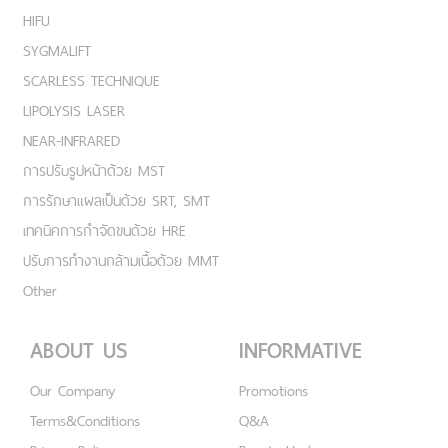
HIFU
SYGMALIFT
SCARLESS TECHNIQUE
LIPOLYSIS LASER
NEAR-INFRARED
การปรับรูปหน้าด้วย MST
การรักษาแผลเป็นด้วย SRT, SMT
เทคนิคการกำจัดขนด้วย HRE
ปรับการทำงานกล้ามเนื้อด้วย MMT
Other
ABOUT US
INFORMATIVE
Our Company
Promotions
Terms&Conditions
Q&A