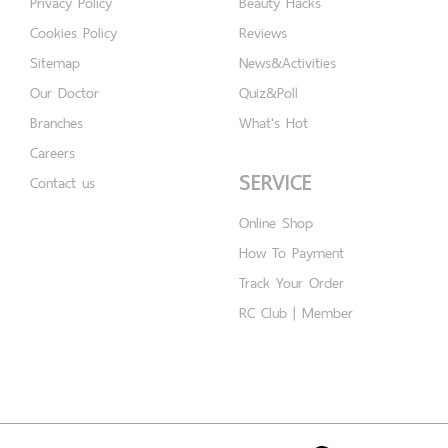
Privacy Policy
Beauty Hacks
Cookies Policy
Reviews
Sitemap
News&Activities
Our Doctor
Quiz&Poll
Branches
What's Hot
Careers
SERVICE
Contact us
Online Shop
How To Payment
Track Your Order
RC Club | Member