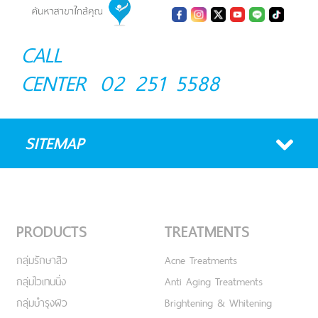
CALL
CENTER
02 251 5588
SITEMAP
PRODUCTS
TREATMENTS
กลุ่มรักษาสิว
Acne Treatments
กลุ่มไวเทนนิ่ง
Anti Aging Treatments
กลุ่มบำรุงผิว
Brightening & Whitening