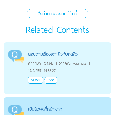
ส่งคำถามของคุณได้ที่นี่
Related Contents
สอบถามเรื่องเจาะสิวกับกดสิว
คำถามที่:
Q4345
|
จากคุณ
yuumuss
|
17/9/2551 14:36:27
VIEWS
4504
เป็นสิวผดที่หน้าผาก