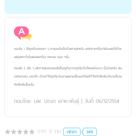
ตอบข้อ 1. สิวอุดตันระยะแรก ๆ อาจมองไม่เห็นด้วยตาเปล่าครับ แต่สามารถเห็นว่าเรืองแสงได้ด้วย
แสงอุลตราไวโอเลตและเครื่อง Homeo Scan ครับ
ตอบข้อ 2. จริง ๆ แล้วการลุกลามของสิวขึ้นอยู่กับภาวะภูมิคุ้มกันที่ลดลงในคนๆ นั้นด้วยครับ เช่น
เวลาอดนอน นอนดึก มักจะทำให้ภูมิคุ้มกันเราแย่ลงจนเชื้อแบคทีเรียที่ทำให้เกิดสิวเพิ่มจำนวนขึ้นจน
เกิดสิวเพิ่มขึ้นครับ
ตอบโดย:
นพ. ปณต เลาหะพันธุ์
|
วันที่ 06/12/2554
จาก:
0
คน
VIEWS
3419