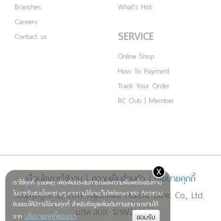
Branches
What's Hot
Careers
SERVICE
Contact us
Online Shop
How To Payment
Track Your Order
RC Club | Member
x
เงื่อนไขการใช้งาน
|
ความเป็นส่วนตัว
|
นโยบายคุกกี้
เราใช้คุกกี้ (cookie) เพื่อเพิ่มประสบการณ์และความพึงพอใจของท่าน
Copyright © 2019 Rajdhevee Holistic Clinic Co., Ltd.
ในการรับชมเนื้อหาต่างๆ หากท่านใช้งานเว็บไซต์ของเราต่อ ถือว่าท่าน
ยินยอมให้มีการใช้งานคุกกี้ สำหรับข้อมูลเพิ่มเติมท่านสามารถอ่านได้
ฆสพ.สบส. 1238/2562
นโยบายคุกกี้ของเรา
จาก