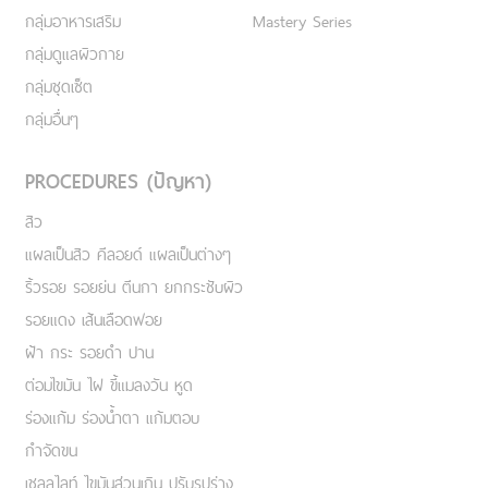
กลุ่มอาหารเสริม
Mastery Series
กลุ่มดูแลผิวกาย
กลุ่มชุดเซ็ต
กลุ่มอื่นๆ
PROCEDURES (ปัญหา)
สิว
แผลเป็นสิว คีลอยด์ แผลเป็นต่างๆ
ริ้วรอย รอยย่น ตีนกา ยกกระชับผิว
รอยแดง เส้นเลือดฟอย
ฝ้า กระ รอยดำ ปาน
ต่อมไขมัน ไฝ ขี้แมลงวัน หูด
ร่องแก้ม ร่องน้ำตา แก้มตอบ
กำจัดขน
เชลลูไลท์ ไขมันส่วนเกิน ปรับรูปร่าง