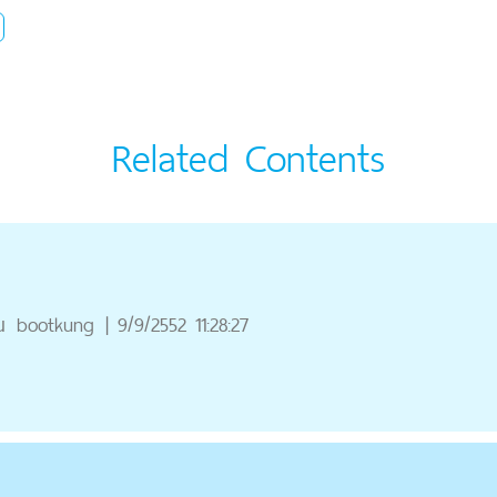
Related Contents
ณ
bootkung
|
9/9/2552 11:28:27