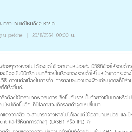
ะยะเวลานานแค่ไหนถึงจะหายค่ะ
ุณ
petche
|
29/11/2554 00:00 น.
่อยๆจางหายไปได้เองแต่ใช้เวลานานหน่อยค่ะ มีวิธีที่ช่วยให้รอยดำจา
ละปัจจุบันนีมีทรีทเมนท์ที่ช่วยในเรื่องของรอยดำให้ใบหน้าขาวกระจ่า
บแต่ละวิธี ความต่อเนื่องในการทำ การตอบสนองของผิวแต่ละบุคคลก็มี
ดีเร็วขึ้นค่ะ
้องใช้เวลามากพอสมควร ซึ่งขึ้นกับรอยนั้นด้วยว่าเข้มมากหรือไม่ แล
เสบใหม่เกิดขึ้นอีก ก็มีโอกาสจะเกิดรอยดำจุดใหม่ขึ้นมา
ดำแดงจากสิว จะสามารถจางหายไปได้เองแต่ใช้เวลานานหน่อย และมีห
ment และใช้หัตถการต่างๆ (LASER หรือ IPL) ค่ะ
ลดรอยดำ รอยแดงจากสิว มีหลายทรีทเม้นท์ด้วยกัน เช่น AHA Treatm