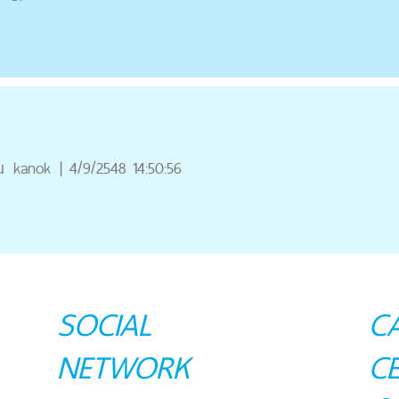
ณ
kanok
|
4/9/2548 14:50:56
SOCIAL
C
NETWORK
C