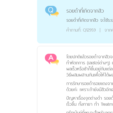
รอยดำที่เกิดจากสิว
รอยดำที่เกิดจากสิว จะใช้ร
คำถามที่:
Q12959
|
จากค
โดยปกติแล้วรอยดำจากสิวจะค
ทำหัตถการ (เลเซอร์ต่างๆ) แ
ผลเร็วหรือช้าก็ขึ้นอยู่กั
วิธีผสมผสานกันเพื่อให้ได้ผลที่
การรักษารอยดำรอยแดงจากสิวต
ด้วยค่ะ เพราะถ้ายังมีสิวอัก
ปัญหาเรื่องจุดด่างดำ รอย
เร็วขึ้น ทั้งทายา ทำ Treat
ทรีทเม้นท์ที่เหมาะสำหรับ