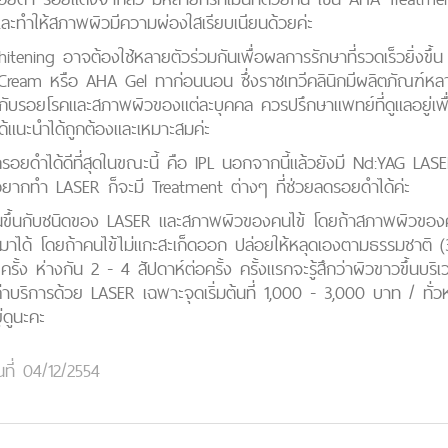
ละทำให้สภาพผิวมีความผ่องใสเรียบเนียนด้วยค่ะ
tening อาจต้องใช้หลายตัวร่วมกันเพื่อผลการรักษาที่รวดเร็วยิ่งขึ้น
ream หรือ AHA Gel ทาก่อนนอน ซึ่งราชเทวีคลินิกมีผลิตภัณฑ์หลาย
นอยู่กับรอยโรคและสภาพผิวของแต่ละบุคคล ควรปรึกษาแพทย์ที่ดูแลอยู่
ะได้แนะนำได้ถูกต้องและเหมาะสมค่ะ
ลดรอยดำได้ดีที่สุดในขณะนี้ คือ IPL นอกจากนี้แล้วยังมี Nd:YAG LASE
่อยากทำ LASER ก็จะมี Treatment ต่างๆ ที่ช่วยลดรอยดำได้ค่ะ
นขึ้นกับชนิดของ LASER และสภาพผิวของคนไข้ โดยถ้าสภาพผิวของค
ึ้นมาได้ โดยถ้าคนไข้ไม่แกะสะเก็ดออก ปล่อยให้หลุดเองตามธรรมชาต
ง ห่างกัน 2 - 4 สัปดาห์ต่อครั้ง ครั้งแรกจะรู้สึกว่าผิวขาวขึ้นบริเ
่าบริการด้วย LASER เฉพาะจุดเริ่มต้นที่ 1,000 - 3,000 บาท / ทั่ว
่ดูนะคะ
นที่ 04/12/2554