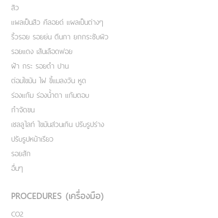
สิว
แผลเป็นสิว คีลอยด์ แผลเป็นต่างๆ
ริ้วรอย รอยย่น ตีนกา ยกกระชับผิว
รอยแดง เส้นเลือดฟอย
ฝ้า กระ รอยดำ ปาน
ต่อมไขมัน ไฝ ขี้แมลงวัน หูด
ร่องแก้ม ร่องน้ำตา แก้มตอบ
กำจัดขน
เชลลูไลท์ ไขมันส่วนเกิน ปรับรูปร่าง
ปรับรูปหน้าเรียว
รอยสัก
อื่นๆ
PROCEDURES (เครื่องมือ)
CO2