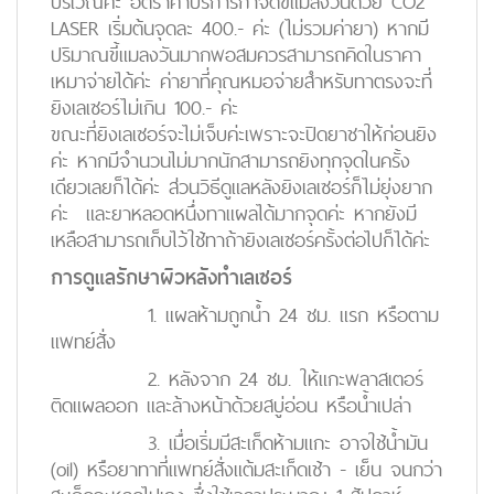
บริเวณค่ะ อัตราค่าบริการกำจัดขี้แมลงวันด้วย CO2
LASER เริ่มต้นจุดละ 400.- ค่ะ (ไม่รวมค่ายา) หากมี
ปริมาณขี้แมลงวันมากพอสมควรสามารถคิดในราคา
เหมาจ่ายได้ค่ะ ค่ายาที่คุณหมอจ่ายสำหรับทาตรงจะที่
ยิงเลเซอร์ไม่เกิน 100.- ค่ะ
ขณะที่ยิงเลเซอร์จะไม่เจ็บค่ะเพราะจะปิดยาชาให้ก่อนยิง
ค่ะ หากมีจำนวนไม่มากนักสามารถยิงทุกจุดในครั้ง
เดียวเลยก็ได้ค่ะ ส่วนวิธีดูแลหลังยิงเลเซอร์ก็ไม่ยุ่งยาก
ค่ะ และยาหลอดหนึ่งทาแผลได้มากจุดค่ะ หากยังมี
เหลือสามารถเก็บไว้ใช้ทาถ้ายิงเลเซอร์ครั้งต่อไปก็ได้ค่ะ
การดูแลรักษาผิวหลังทำเลเซอร์
1. แผลห้ามถูกน้ำ 24 ชม. แรก หรือตาม
แพทย์สั่ง
2. หลังจาก 24 ชม. ให้แกะพลาสเตอร์
ติดแผลออก และล้างหน้าด้วยสบู่อ่อน หรือน้ำเปล่า
3. เมื่อเริ่มมีสะเก็ดห้ามแกะ อาจใช้น้ำมัน
(oil) หรือยาทาที่แพทย์สั่งแต้มสะเก็ดเช้า - เย็น จนกว่า