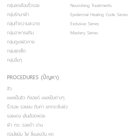
กลุ่มลดเลือนริ้วรอย
Nourishing Treatments
กลุ่มรักษาฝ้า
Epidermal Healing Code Series
กลุ่มทำความสะอาด
Exclusive Series
กลุ่มอาหารเสริม
Mastery Series
กลุ่มดูแลผิวกาย
กลุ่มชุดเซ็ต
กลุ่มอื่นๆ
PROCEDURES (ปัญหา)
สิว
แผลเป็นสิว คีลอยด์ แผลเป็นต่างๆ
ริ้วรอย รอยย่น ตีนกา ยกกระชับผิว
รอยแดง เส้นเลือดฟอย
ฝ้า กระ รอยดำ ปาน
ต่อมไขมัน ไฝ ขี้แมลงวัน หูด