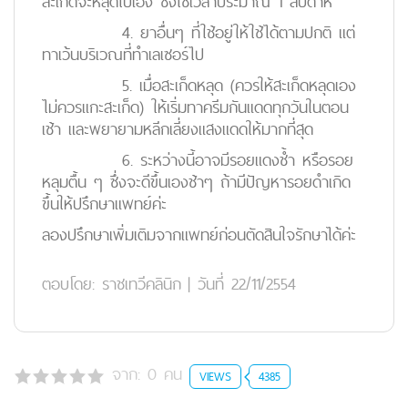
สะเก็ดจะหลุดไปเอง ซึ่งใช้เวลาประมาณ 1 สัปดาห์
4. ยาอื่นๆ ที่ใช้อยู่ให้ใช้ได้ตามปกติ แต่
ทาเว้นบริเวณที่ทำเลเซอร์ไป
5. เมื่อสะเก็ดหลุด (ควรให้สะเก็ดหลุดเอง
ไม่ควรแกะสะเก็ด) ให้เริ่มทาครีมกันแดดทุกวันในตอน
เช้า และพยายามหลีกเลี่ยงแสงแดดให้มากที่สุด
6. ระหว่างนี้อาจมีรอยแดงช้ำ หรือรอย
หลุมตื้น ๆ ซึ่งจะดีขึ้นเองช้าๆ ถ้ามีปัญหารอยดำเกิด
ขึ้นให้ปรึกษาแพทย์ค่ะ
ลองปรึกษาเพิ่มเติมจากแพทย์ก่อนตัดสินใจรักษาได้ค่ะ
ตอบโดย:
ราชเทวีคลินิก
|
วันที่ 22/11/2554
จาก:
0
คน
VIEWS
4385