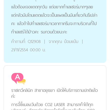
แล้วต้องเจอแดดทุกวัน แต่อยากทำเลเซอร์มากๆเลย
แต่กลัวมันโดนแดดแล้วจะเป็นแผลเป็นมันเกี่ยวกันรึเปล่า
คะ แล้วถ้าไปทำเลเซอร์มาเวลาทาครีมจะทาบริเวณที่ไป
ทำเลเซร์ได้ป่าวคะ รบกวนด้วยนะคะ
คำถามที่:
Q12908
|
จากคุณ
ป๋อมแป๋ม
|
21/11/2554 00:00 น.
ราชเทวีคลินิก สาขาอยุธยา เปิดให้บริการตามปกติแล้ว
ค่ะ
การจี้ขี้แมลงวันด้วย CO2 LASER สามารถทำได้ทุก