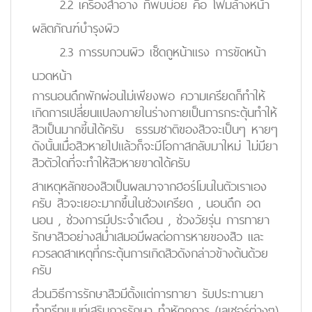
2.2 เครื่องสำอาง ที่พบบ่อย คือ โฟมล้างหน้า
ผลิตภัณฑ์บำรุงผิว
2.3 การรบกวนผิว เช็ดถูหน้าแรง การขัดหน้า
นวดหน้า
การนอนดึกพักผ่อนไม่เพียงพอ ความเครียดก็ทำให้
เกิดการเปลี่ยนแปลงภายในร่างกายเป็นการกระตุ้นทำให้
สิวเป็นมากขี้นได้ครับ ธรรมชาติของสิวจะเป็นๆ หายๆ
ดังนั้นเมื่อสิวหายไปแล้วก็จะมีโอกาสกลับมาใหม่ ไม่มียา
สิวตัวใดที่จะทำให้สิวหายขาดได้ครับ
สาเหตุหลักของสิวเป็นผลมาจากฮอร์โมนในตัวเราเอง
ครับ สิวจะเยอะมากขึ้นในช่วงเครียด , นอนดึก อด
นอน , ช่วงการมีประจำเดือน , ช่วงวัยรุ่น การทายา
รักษาสิวอย่างสม่ำเสมอมีผลต่อการหายของสิว และ
ควรลดสาเหตุที่กระตุ้นการเกิดสิวดังกล่าวข้างต้นด้วย
ครับ
ส่วนวิธีการรักษาสิวมีตั้งแต่การทายา รับประทานยา
ทำทรีทเมนท์เสริมการรักษา ทำหัตถการ (เลเซอร์ต่างๆ)