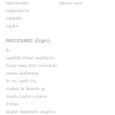
กลุ่มอาหารเสริม
Mastery Series
กลุ่มดูแลผิวกาย
กลุ่มชุดเซ็ต
กลุ่มอื่นๆ
PROCEDURES (ปัญหา)
สิว
แผลเป็นสิว คีลอยด์ แผลเป็นต่างๆ
ริ้วรอย รอยย่น ตีนกา ยกกระชับผิว
รอยแดง เส้นเลือดฟอย
ฝ้า กระ รอยดำ ปาน
ต่อมไขมัน ไฝ ขี้แมลงวัน หูด
ร่องแก้ม ร่องน้ำตา แก้มตอบ
กำจัดขน
เชลลูไลท์ ไขมันส่วนเกิน ปรับรูปร่าง