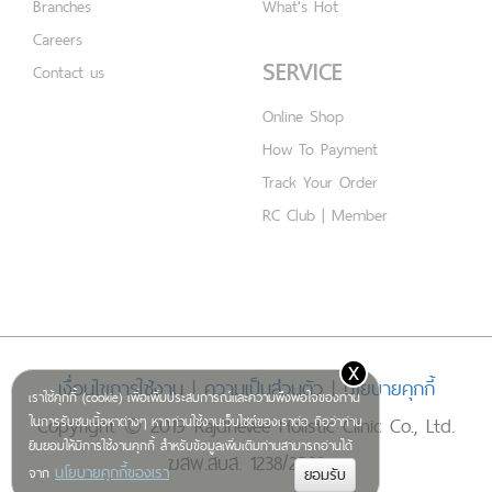
Branches
What's Hot
Careers
SERVICE
Contact us
Online Shop
How To Payment
Track Your Order
RC Club | Member
x
เงื่อนไขการใช้งาน
|
ความเป็นส่วนตัว
|
นโยบายคุกกี้
เราใช้คุกกี้ (cookie) เพื่อเพิ่มประสบการณ์และความพึงพอใจของท่าน
Copyright © 2019 Rajdhevee Holistic Clinic Co., Ltd.
ในการรับชมเนื้อหาต่างๆ หากท่านใช้งานเว็บไซต์ของเราต่อ ถือว่าท่าน
ยินยอมให้มีการใช้งานคุกกี้ สำหรับข้อมูลเพิ่มเติมท่านสามารถอ่านได้
ฆสพ.สบส. 1238/2562
นโยบายคุกกี้ของเรา
จาก