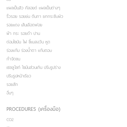
แผลเป็นสิว คีลอยด์ แผลเป็นต่างๆ
ริ้วรอย รอยย่น ตีนกา ยกกระชับผิว
รอยแดง เส้นเลือดฟอย
ฝ้า กระ รอยดำ ปาน
ต่อมไขมัน ไฝ ขี้แมลงวัน หูด
ร่องแก้ม ร่องน้ำตา แก้มตอบ
กำจัดขน
เชลลูไลท์ ไขมันส่วนเกิน ปรับรูปร่าง
ปรับรูปหน้าเรียว
รอยสัก
อื่นๆ
PROCEDURES (เครื่องมือ)
CO2