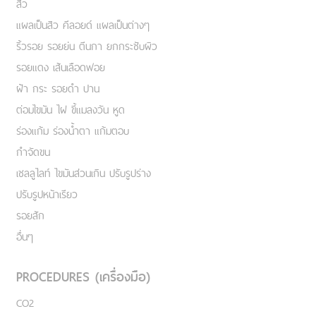
สิว
แผลเป็นสิว คีลอยด์ แผลเป็นต่างๆ
ริ้วรอย รอยย่น ตีนกา ยกกระชับผิว
รอยแดง เส้นเลือดฟอย
ฝ้า กระ รอยดำ ปาน
ต่อมไขมัน ไฝ ขี้แมลงวัน หูด
ร่องแก้ม ร่องน้ำตา แก้มตอบ
กำจัดขน
เชลลูไลท์ ไขมันส่วนเกิน ปรับรูปร่าง
ปรับรูปหน้าเรียว
รอยสัก
อื่นๆ
PROCEDURES (เครื่องมือ)
CO2