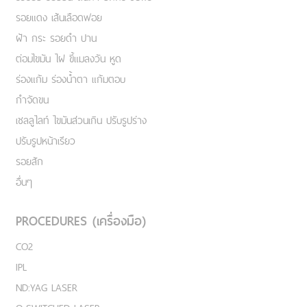
รอยแดง เส้นเลือดฟอย
ฝ้า กระ รอยดำ ปาน
ต่อมไขมัน ไฝ ขี้แมลงวัน หูด
ร่องแก้ม ร่องน้ำตา แก้มตอบ
กำจัดขน
เชลลูไลท์ ไขมันส่วนเกิน ปรับรูปร่าง
ปรับรูปหน้าเรียว
รอยสัก
อื่นๆ
PROCEDURES (เครื่องมือ)
CO2
IPL
ND:YAG LASER