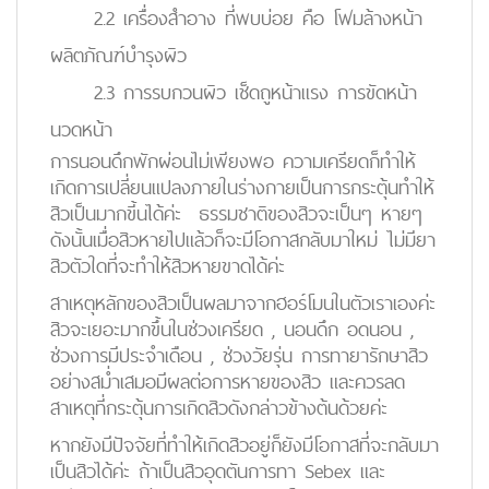
2.2 เครื่องสำอาง ที่พบบ่อย คือ โฟมล้างหน้า
ผลิตภัณฑ์บำรุงผิว
2.3 การรบกวนผิว เช็ดถูหน้าแรง การขัดหน้า
นวดหน้า
การนอนดึกพักผ่อนไม่เพียงพอ ความเครียดก็ทำให้
เกิดการเปลี่ยนแปลงภายในร่างกายเป็นการกระตุ้นทำให้
สิวเป็นมากขี้นได้ค่ะ ธรรมชาติของสิวจะเป็นๆ หายๆ
ดังนั้นเมื่อสิวหายไปแล้วก็จะมีโอกาสกลับมาใหม่ ไม่มียา
สิวตัวใดที่จะทำให้สิวหายขาดได้ค่ะ
สาเหตุหลักของสิวเป็นผลมาจากฮอร์โมนในตัวเราเองค่ะ
สิวจะเยอะมากขึ้นในช่วงเครียด , นอนดึก อดนอน ,
ช่วงการมีประจำเดือน , ช่วงวัยรุ่น การทายารักษาสิว
อย่างสม่ำเสมอมีผลต่อการหายของสิว และควรลด
สาเหตุที่กระตุ้นการเกิดสิวดังกล่าวข้างต้นด้วยค่ะ
หากยังมีปัจจัยที่ทำให้เกิดสิวอยู่ก็ยังมีโอกาสที่จะกลับมา
เป็นสิวได้ค่ะ ถ้าเป็นสิวอุดตันการทา Sebex และ