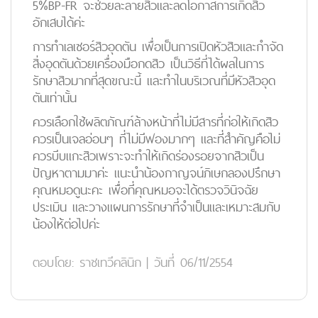
5%BP-FR จะช่วยละลายสิวและลดโอกาสการเกิดสิว
อักเสบได้ค่ะ
การทำเลเซอร์สิวอุดตัน เพื่อเป็นการเปิดหัวสิวและกำจัด
สิ่งอุดตันด้วยเครื่องมือกดสิว เป็นวิธีที่ได้ผลในการ
รักษาสิวมากที่สุดขณะนี้ และทำในบริเวณที่มีหัวสิวอุด
ตันเท่านั้น
ควรเลือกใช้ผลิตภัณฑ์ล้างหน้าที่ไม่มีสารที่ก่อให้เกิดสิว
ควรเป็นเจลอ่อนๆ ที่ไม่มีฟองมากๆ และที่สำคัญคือไม่
ควรบีบแกะสิวเพราะจะทำให้เกิดร่องรอยจากสิวเป็น
ปัญหาตามมาค่ะ แนะนำน้องกาญจน์ภิเษกลองปรึกษา
คุณหมอดูนะคะ เพื่อที่คุณหมอจะได้ตรวจวินิจฉัย
ประเมิน และวางแผนการรักษาที่จำเป็นและเหมาะสมกับ
น้องให้ต่อไปค่ะ
ตอบโดย:
ราชเทวีคลินิก
|
วันที่ 06/11/2554