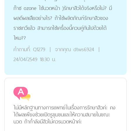
ก๊าซ ozone ใช้นวดหน้า )รักษาสิวได้จริงหรือไม่? มี
ผลดีผลเสียอย่างไร? ถ้าใช้ผลิตภัณฑ์รักษาสิวของ
ราชเทวีแล้ว สามารถใช้เครื่องนี้ควบคู่กันไปด้วยได้
ไหม??
คำถามที่:
Q1279
|
จากคุณ
dtws6924
|
24/04/2549 18:30 น.
ไม่มีหลักฐานทางการแพทย์ในเรื่องการรักษาสิวค่ะ คง
ได้ผลเพียงช่วยเปิดรูขุมขนและให้ความสบายในขณะ
นวด ถ้ากำลังมีสิวไม่ควรนวดหน้าค่ะ