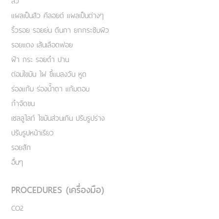
สิว
แผลเป็นสิว คีลอยด์ แผลเป็นต่างๆ
ริ้วรอย รอยย่น ตีนกา ยกกระชับผิว
รอยแดง เส้นเลือดฟอย
ฝ้า กระ รอยดำ ปาน
ต่อมไขมัน ไฝ ขี้แมลงวัน หูด
ร่องแก้ม ร่องน้ำตา แก้มตอบ
กำจัดขน
เชลลูไลท์ ไขมันส่วนเกิน ปรับรูปร่าง
ปรับรูปหน้าเรียว
รอยสัก
อื่นๆ
PROCEDURES (เครื่องมือ)
CO2