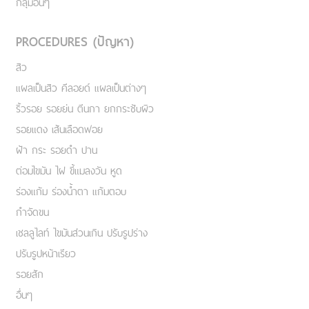
กลุ่มอื่นๆ
PROCEDURES (ปัญหา)
สิว
แผลเป็นสิว คีลอยด์ แผลเป็นต่างๆ
ริ้วรอย รอยย่น ตีนกา ยกกระชับผิว
รอยแดง เส้นเลือดฟอย
ฝ้า กระ รอยดำ ปาน
ต่อมไขมัน ไฝ ขี้แมลงวัน หูด
ร่องแก้ม ร่องน้ำตา แก้มตอบ
กำจัดขน
เชลลูไลท์ ไขมันส่วนเกิน ปรับรูปร่าง
ปรับรูปหน้าเรียว
รอยสัก
อื่นๆ