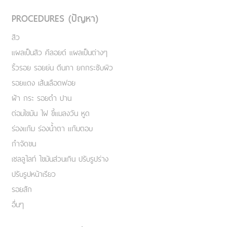
PROCEDURES (ปัญหา)
สิว
แผลเป็นสิว คีลอยด์ แผลเป็นต่างๆ
ริ้วรอย รอยย่น ตีนกา ยกกระชับผิว
รอยแดง เส้นเลือดฟอย
ฝ้า กระ รอยดำ ปาน
ต่อมไขมัน ไฝ ขี้แมลงวัน หูด
ร่องแก้ม ร่องน้ำตา แก้มตอบ
กำจัดขน
เชลลูไลท์ ไขมันส่วนเกิน ปรับรูปร่าง
ปรับรูปหน้าเรียว
รอยสัก
อื่นๆ