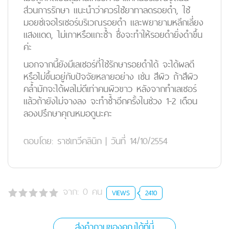
ส่วนการรักษา แนะนำว่าควรใช้ยาทาลดรอยดำ, ใช้
มอยซ์เจอไรเซอร์บริเวณรอยดำ และพยายามหลีกเลี่ยง
แสงแดด, ไม่เกาหรือแกะซ้ำ ซึ่งจะทำให้รอยดำยิ่งดำขึ้น
ค่ะ
นอกจากนี้ยังมีเลเซอร์ที่ใช้รักษารอยดำได้ จะได้ผลดี
หรือไม่ขึ้นอยู่กับปัจจัยหลายอย่าง เช่น สีผิว ถ้าสีผิว
คล้ำมักจะได้ผลไม่ดีเท่าคนผิวขาว หลังจากทำเลเซอร์
แล้วถ้ายังไม่จางลง จะทำซ้ำอีกครั้งในช่วง 1-2 เดือน
ลองปรึกษาคุณหมอดูนะคะ
ตอบโดย:
ราชเทวีคลินิก
|
วันที่ 14/10/2554
จาก:
0
คน
VIEWS
2410
ส่งคำถามของคุณได้ที่นี่