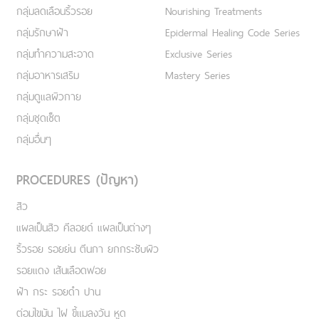
กลุ่มลดเลือนริ้วรอย
Nourishing Treatments
กลุ่มรักษาฝ้า
Epidermal Healing Code Series
กลุ่มทำความสะอาด
Exclusive Series
กลุ่มอาหารเสริม
Mastery Series
กลุ่มดูแลผิวกาย
กลุ่มชุดเซ็ต
กลุ่มอื่นๆ
PROCEDURES (ปัญหา)
สิว
แผลเป็นสิว คีลอยด์ แผลเป็นต่างๆ
ริ้วรอย รอยย่น ตีนกา ยกกระชับผิว
รอยแดง เส้นเลือดฟอย
ฝ้า กระ รอยดำ ปาน
ต่อมไขมัน ไฝ ขี้แมลงวัน หูด