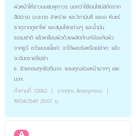
ผิวหน้าให้ขาวอมชมพูถาวร บอกว่าใช้เอนไซม์สกัดจาก
สัปปะรด มะละกอ สาหร่าย และวิตามินซี และเอ หินแร่
ธาตุจากภูเขาไฟ และสมุนไพรต่างๆ และน้ำมัน
ธรรมชาติ แล้วเคลือบผิวด้วยผลิตภัณฑ์ป้องกันผิว
จากยูวี อะไรแบบเนี้ยค่ะ จะได้ผลจริงหรือเปล่าคะ แล้ว
จะอันตรายรึเปล่า
6. ช่วยตอบทุกข้อทีนะคะ ขอบคุณล่วงหน้ามากๆ เลย
นะคะ
คำถามที่:
Q1262
|
จากคุณ
Anonymous
|
19/04/2549 20:07 น.