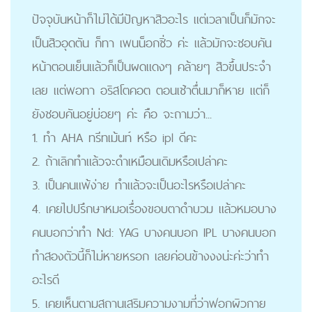
ปัจจุบันหน้าก็ไม่ได้มีปัญหาสิวอะไร แต่เวลาเป็นก็มักจะ
เป็นสิวอุดตัน ก็ทา เพนน็อกซิ่ว ค่ะ แล้วมักจะชอบคัน
หน้าตอนเย็นแล้วก็เป็นผดแดงๆ คล้ายๆ สิวขึ้นประจำ
เลย แต่พอทา อริสโตคอต ตอนเช้าตื่นมาก็หาย แต่ก็
ยังชอบคันอยู่บ่อยๆ ค่ะ คือ จะถามว่า...
1. ทำ AHA ทรีทเม้นท์ หรือ ipl ดีคะ
2. ถ้าเลิกทำแล้วจะดำเหมือนเดิมหรือเปล่าคะ
3. เป็นคนแพ้ง่าย ทำแล้วจะเป็นอะไรหรือเปล่าคะ
4. เคยไปปรึกษาหมอเรื่องขอบตาดำบวม แล้วหมอบาง
คนบอกว่าทำ Nd: YAG บางคนบอก IPL บางคนบอก
ทำสองตัวนี้ก็ไม่หายหรอก เลยค่อนข้างงงน่ะค่ะว่าทำ
อะไรดี
5. เคยเห็นตามสถานเสริมความงามที่ว่าฟอกผิวกาย