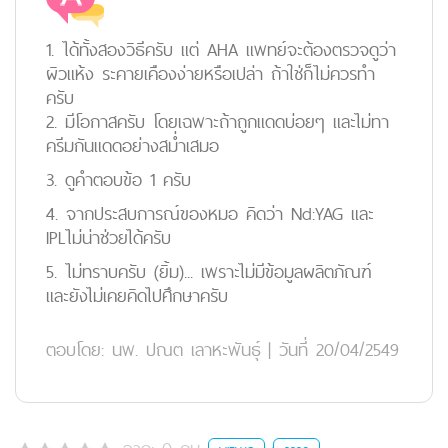
1. ได้ทั้งสองวิธีครับ แต่ AHA แพทย์จะต้องตรวจดูว่า
ผิวแห้ง ระคายเคืองง่ายหรือเปล่า ถ้าใช่ก็ไม่ควรทำ
ครับ
2. มีโอกาสครับ โดยเฉพาะถ้าถูกแดดบ่อยๆ และไม่ทา
ครีมกันแดดอย่างสม่ำเสมอ
3. ดูคำตอบข้อ 1 ครับ
4. จากประสบการณ์ของหมอ คิดว่า Nd:YAG และ
IPLไม่น่าช่วยได้ครับ
5. ไม่ทราบครับ (ยิ้ม)... เพราะไม่มีข้อมูลผลิตภัณฑ์
และยังไม่เคยคิดไปศึกษาครับ
ตอบโดย:
นพ. ปณต เลาหะพันธุ์
|
วันที่ 20/04/2549