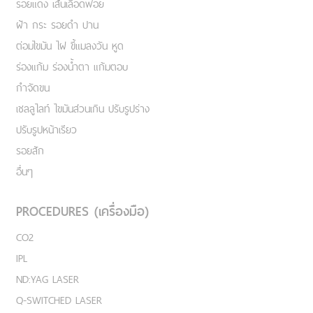
รอยแดง เส้นเลือดฟอย
ฝ้า กระ รอยดำ ปาน
ต่อมไขมัน ไฝ ขี้แมลงวัน หูด
ร่องแก้ม ร่องน้ำตา แก้มตอบ
กำจัดขน
เชลลูไลท์ ไขมันส่วนเกิน ปรับรูปร่าง
ปรับรูปหน้าเรียว
รอยสัก
อื่นๆ
PROCEDURES (เครื่องมือ)
CO2
IPL
ND:YAG LASER
Q-SWITCHED LASER