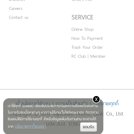
Careers
SERVICE
Contact us
Online Shop
How To Payment
Track Your Order
RC Club | Member
x
เงื่อนไขการใช้งาน
|
ความเป็นส่วนตัว
|
นโยบายคุกกี้
เราใช้คุกกี้ (cookie) เพื่อเพิ่มประสบการณ์และความพึงพอใจของท่าน
Copyright © 2019 Rajdhevee Holistic Clinic Co., Ltd.
ในการรับชมเนื้อหาต่างๆ หากท่านใช้งานเว็บไซต์ของเราต่อ ถือว่าท่าน
ยินยอมให้มีการใช้งานคุกกี้ สำหรับข้อมูลเพิ่มเติมท่านสามารถอ่านได้
ฆสพ.สบส. 1238/2562
นโยบายคุกกี้ของเรา
จาก