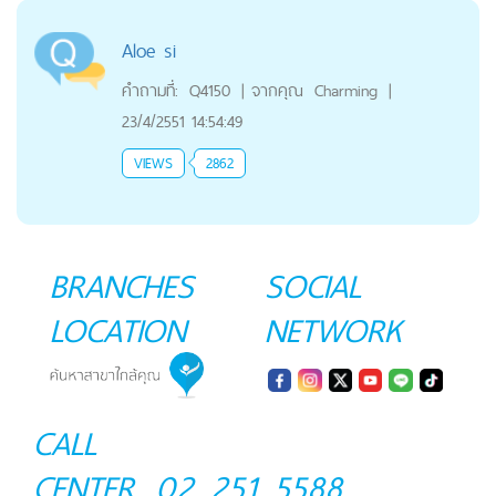
Aloe si
คำถามที่:
Q4150
|
จากคุณ
Charming
|
23/4/2551 14:54:49
VIEWS
2862
BRANCHES
SOCIAL
LOCATION
NETWORK
CALL
CENTER
02 251 5588