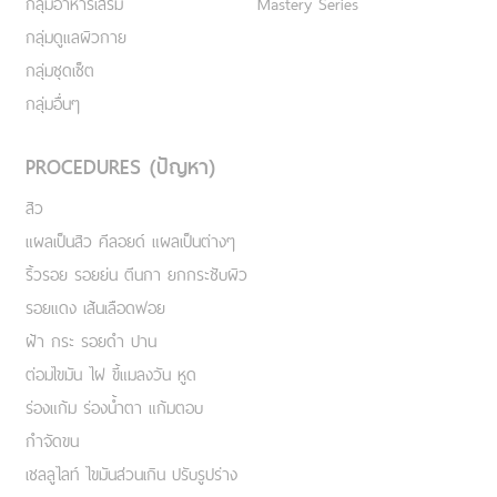
กลุ่มอาหารเสริม
Mastery Series
กลุ่มดูแลผิวกาย
กลุ่มชุดเซ็ต
กลุ่มอื่นๆ
PROCEDURES (ปัญหา)
สิว
แผลเป็นสิว คีลอยด์ แผลเป็นต่างๆ
ริ้วรอย รอยย่น ตีนกา ยกกระชับผิว
รอยแดง เส้นเลือดฟอย
ฝ้า กระ รอยดำ ปาน
ต่อมไขมัน ไฝ ขี้แมลงวัน หูด
ร่องแก้ม ร่องน้ำตา แก้มตอบ
กำจัดขน
เชลลูไลท์ ไขมันส่วนเกิน ปรับรูปร่าง