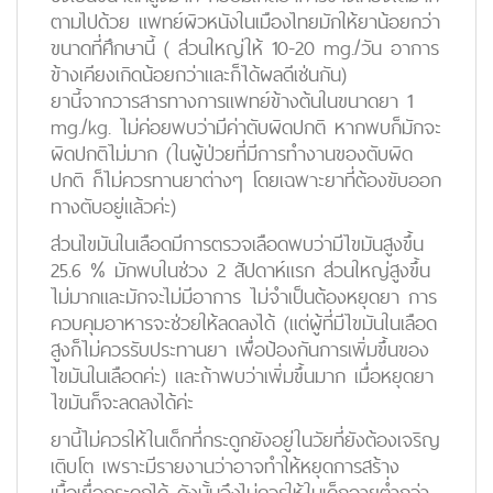
ตามไปด้วย แพทย์ผิวหนังในเมืองไทยมักให้ยาน้อยกว่า
ขนาดที่ศึกษานี้ ( ส่วนใหญ่ให้ 10-20 mg./วัน อาการ
ข้างเคียงเกิดน้อยกว่าและก็ได้ผลดีเช่นกัน)
ยานี้จากวารสารทางการแพทย์ข้างต้นในขนาดยา 1
mg./kg. ไม่ค่อยพบว่ามีค่าตับผิดปกติ หากพบก็มักจะ
ผิดปกติไม่มาก (ในผู้ป่วยที่มีการทำงานของตับผิด
ปกติ ก็ไม่ควรทานยาต่างๆ โดยเฉพาะยาที่ต้องขับออก
ทางตับอยู่แล้วค่ะ)
ส่วนไขมันในเลือดมีการตรวจเลือดพบว่ามีไขมันสูงขึ้น
25.6 % มักพบในช่วง 2 สัปดาห์แรก ส่วนใหญ่สูงขึ้น
ไม่มากและมักจะไม่มีอาการ ไม่จำเป็นต้องหยุดยา การ
ควบคุมอาหารจะช่วยให้ลดลงได้ (แต่ผู้ที่มีไขมันในเลือด
สูงก็ไม่ควรรับประทานยา เพื่อป้องกันการเพิ่มขึ้นของ
ไขมันในเลือดค่ะ) และถ้าพบว่าเพิ่มขึ้นมาก เมื่อหยุดยา
ไขมันก็จะลดลงได้ค่ะ
ยานี้ไม่ควรให้ในเด็กที่กระดูกยังอยู่ในวัยที่ยังต้องเจริญ
เติบโต เพราะมีรายงานว่าอาจทำให้หยุดการสร้าง
เนื้อเยื่อกระดูกได้ ดังนั้นจึงไม่ควรให้ในเด็กอายุต่ำกว่า