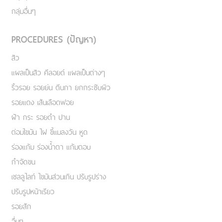
กลุ่มอื่นๆ
PROCEDURES (ปัญหา)
สิว
แผลเป็นสิว คีลอยด์ แผลเป็นต่างๆ
ริ้วรอย รอยย่น ตีนกา ยกกระชับผิว
รอยแดง เส้นเลือดฟอย
ฝ้า กระ รอยดำ ปาน
ต่อมไขมัน ไฝ ขี้แมลงวัน หูด
ร่องแก้ม ร่องน้ำตา แก้มตอบ
กำจัดขน
เชลลูไลท์ ไขมันส่วนเกิน ปรับรูปร่าง
ปรับรูปหน้าเรียว
รอยสัก
อื่นๆ