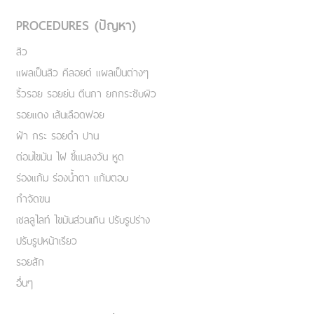
PROCEDURES (ปัญหา)
สิว
แผลเป็นสิว คีลอยด์ แผลเป็นต่างๆ
ริ้วรอย รอยย่น ตีนกา ยกกระชับผิว
รอยแดง เส้นเลือดฟอย
ฝ้า กระ รอยดำ ปาน
ต่อมไขมัน ไฝ ขี้แมลงวัน หูด
ร่องแก้ม ร่องน้ำตา แก้มตอบ
กำจัดขน
เชลลูไลท์ ไขมันส่วนเกิน ปรับรูปร่าง
ปรับรูปหน้าเรียว
รอยสัก
อื่นๆ