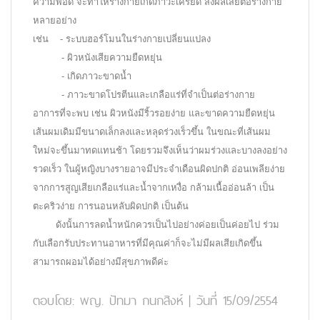
ความพอดี จะทำให้ร่างกายเกิดภาวะเครียด ส่งผลเสียต่อร่างกาย
หลายอย่าง
เช่น - ระบบฮอร์โมนในร่างกายเปลี่ยนแปลง
- ผิวหนังเสียความยืดหยุ่น
- เกิดภาวะขาดน้ำ
- ภาวะขาดโปรตีนและเกลือแร่ที่จำเป็นต่อร่างกาย
อาการที่จะพบ เช่น ผิวหนังมีริ้วรอยง่าย และขาดความยืดหยุ่น
เส้นผมเดิมมีขนาดเล็กลงและหลุดร่วงเร็วขึ้น ในขณะที่เส้นผม
ใหม่จะขึ้นมาทดแทนช้า โดยรวมจึงเห็นว่าผมร่วงและบางลงอย่าง
รวดเร็ว ในผู้หญิงบางรายอาจมีประจำเดือนผิดปกติ อ่อนเพลียง่าย
จากการสูญเสียเกลือแร่และน้ำจากเหงื่อ กล้ามเนื้ออ่อนล้า เป็น
ตะคริวง่าย การนอนหลับผิดปกติ เป็นต้น
ดังนั้นการลดน้ำหนักควรเป็นไปอย่างค่อยเป็นค่อยไป ร่วม
กับเลือกรับประทานอาหารที่มีคุณค่าก็จะไม่มีผลเสียเกิดขึ้น
สามารถผอมได้อย่างมีสุขภาพดีค่ะ
ตอบโดย:
พญ. ปัทมา กนกสิงห์
|
วันที่ 15/09/2554