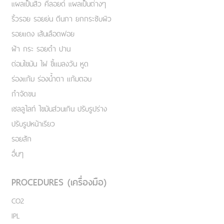
แผลเป็นสิว คีลอยด์ แผลเป็นต่างๆ
ริ้วรอย รอยย่น ตีนกา ยกกระชับผิว
รอยแดง เส้นเลือดฟอย
ฝ้า กระ รอยดำ ปาน
ต่อมไขมัน ไฝ ขี้แมลงวัน หูด
ร่องแก้ม ร่องน้ำตา แก้มตอบ
กำจัดขน
เชลลูไลท์ ไขมันส่วนเกิน ปรับรูปร่าง
ปรับรูปหน้าเรียว
รอยสัก
อื่นๆ
PROCEDURES (เครื่องมือ)
CO2
IPL