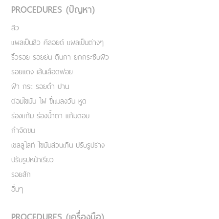
PROCEDURES (ปัญหา)
สิว
แผลเป็นสิว คีลอยด์ แผลเป็นต่างๆ
ริ้วรอย รอยย่น ตีนกา ยกกระชับผิว
รอยแดง เส้นเลือดฟอย
ฝ้า กระ รอยดำ ปาน
ต่อมไขมัน ไฝ ขี้แมลงวัน หูด
ร่องแก้ม ร่องน้ำตา แก้มตอบ
กำจัดขน
เชลลูไลท์ ไขมันส่วนเกิน ปรับรูปร่าง
ปรับรูปหน้าเรียว
รอยสัก
อื่นๆ
PROCEDURES (เครื่องมือ)