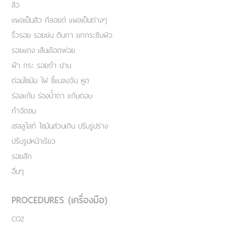
สิว
แผลเป็นสิว คีลอยด์ แผลเป็นต่างๆ
ริ้วรอย รอยย่น ตีนกา ยกกระชับผิว
รอยแดง เส้นเลือดฟอย
ฝ้า กระ รอยดำ ปาน
ต่อมไขมัน ไฝ ขี้แมลงวัน หูด
ร่องแก้ม ร่องน้ำตา แก้มตอบ
กำจัดขน
เชลลูไลท์ ไขมันส่วนเกิน ปรับรูปร่าง
ปรับรูปหน้าเรียว
รอยสัก
อื่นๆ
PROCEDURES (เครื่องมือ)
CO2