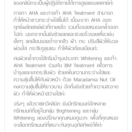
ของคลินิกจะเป็นผู้ปฏิบัติภายใต้การดูแลของแพทย์ค่ะ
การทา AHA และการทำ AHA Treatment สามารถ
ทำให้หน้าขาวกระจ่างใสขึ้นได้ เนื่องจาก AHA ออก
ฤทธิ์ผลัดเซลล์ผิวที่ตายแล้ว รวมทั้งรอยหมองคล้ำออก
ไปค่ะ นอกจากนั้นยังช่วยลดและชะลอริ้วรอยเหี่ยวย่น
เล็กๆ ลดเลือนรอยดำจากสิว ฝ้า กระ ปรับสีผิวให้นวล
ผ่องใส กระชับรูขุมขน ทำให้ผิวเรียบเนียนค่ะ
คนผิวคล้ำควรใช้ครีมบำรุงประเภท Whitening และทำ
AHA Treatment ร่วมกับ BM Treatment เพื่อการ
บำรุงและยกกระชับผิว ช่วยเพิ่มความกระจ่างใสและ
ความชุ่มชื้นให้กับผิวหน้า ด้วย Macadamia Nut Oil
คงความชุ่มชื้นให้ยาวนาน อีกทั้งยังช่วยทำความสะอาด
ผิว ทำให้ผิวหน้าสว่างใสค่ะ
จริงๆ แล้วราชเทวีคลินิก ยังมีทรีทเมนท์อีกหลาย
ทรีทเมนท์ที่อยู่ในกลุ่ม Brightening และกลุ่ม
Whitening ลองปรึกษาคุณหมอดูนะคะ เพื่อที่คุณหมอ
จะเลือกทรีทเมนท์ที่เหมาะกับคุณอุทัยทิพย์ให้ค่ะ