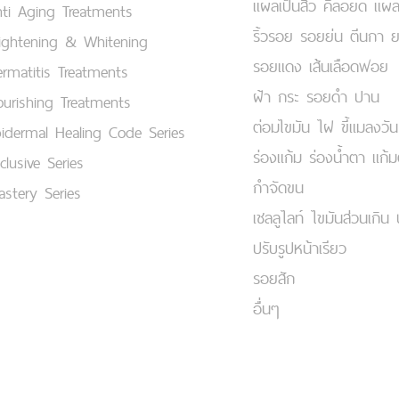
แผลเป็นสิว คีลอยด์ แผล
ti Aging Treatments
ริ้วรอย รอยย่น ตีนกา 
ightening & Whitening
รอยแดง เส้นเลือดฟอย
rmatitis Treatments
ฝ้า กระ รอยดำ ปาน
urishing Treatments
ต่อมไขมัน ไฝ ขี้แมลงวัน
idermal Healing Code Series
ร่องแก้ม ร่องน้ำตา แก้
clusive Series
กำจัดขน
stery Series
เชลลูไลท์ ไขมันส่วนเกิน 
ปรับรูปหน้าเรียว
รอยสัก
อื่นๆ