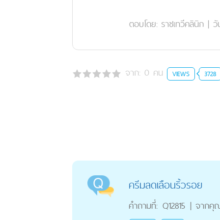
ตอบโดย:
ราชเทวีคลินิก
|
วั
จาก:
0
คน
VIEWS
3728
ครีมลดเลือนริ้วรอย
คำถามที่:
Q12815
|
จากคุ