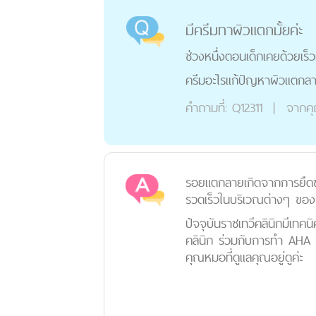
มีครีมทาผิวแตกมั้ยค่ะ
ช่วงหนึ่งตอนเด็กเคยด้วยเร็
ครีมอะไรแก้ปัญหาผิวแตกลายไ
คำถามที่:
Q12311
|
จากค
รอยแตกลายเกิดจากการยืดขย
รวดเร็วในบริเวณต่างๆ ของร
ป้จจุบันราชเทวีคลินิกมี
คลินิก ร่วมกับการทำ AHA 
คุณหมอที่ดูแลคุณอยู่ดูค่ะ