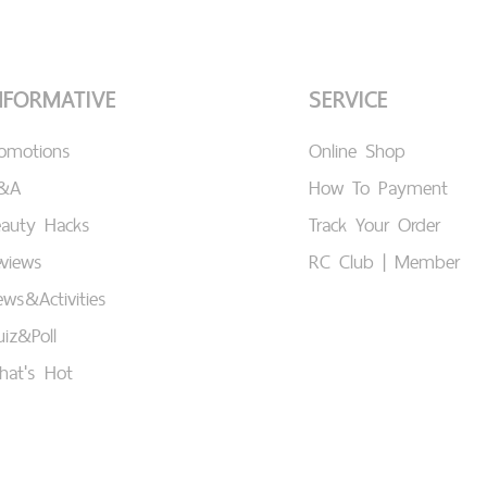
NFORMATIVE
SERVICE
romotions
Online Shop
&A
How To Payment
eauty Hacks
Track Your Order
views
RC Club | Member
ws&Activities
iz&Poll
hat's Hot