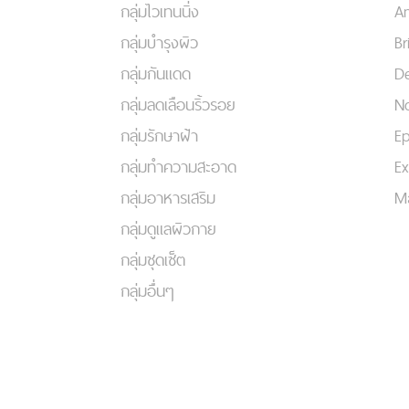
กลุ่มไวเทนนิ่ง
An
กลุ่มบำรุงผิว
Br
กลุ่มกันแดด
De
กลุ่มลดเลือนริ้วรอย
No
กลุ่มรักษาฝ้า
Ep
กลุ่มทำความสะอาด
Ex
กลุ่มอาหารเสริม
Ma
กลุ่มดูแลผิวกาย
กลุ่มชุดเซ็ต
กลุ่มอื่นๆ