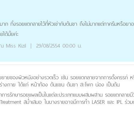
วมาก ทิ้งรอยแตกลายไว้ที่หัวเข่ากับต้นขา ถึงไม่มากแต่ทาครีมหรือยาอ
ด้มั้ยค่ะ
ุณ
Miss Kizil
|
29/08/2554 00:00 น.
ายของผิวหนังอย่างรวดเร็ว เช่น รอยแตกลายจากการตั้งครรภ์ หรื
่างกาย ได้แก่ หน้าท้อง ต้นแขน ต้นขา สะโพก น่อง เป็นต้น
เทคนิคการรักษารอยแผลเป็นในแต่ละประเภทแบบผสมผสาน รอยแตกลายม
Treatment สม่ำเสมอ ในบางรายอาจมีการทำ LASER และ IPL ร่วมด้