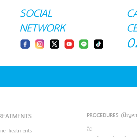
SOCIAL
C
NETWORK
C
0
PROCEDURES (ปัญหา
REATMENTS
สิว
cne Treatments