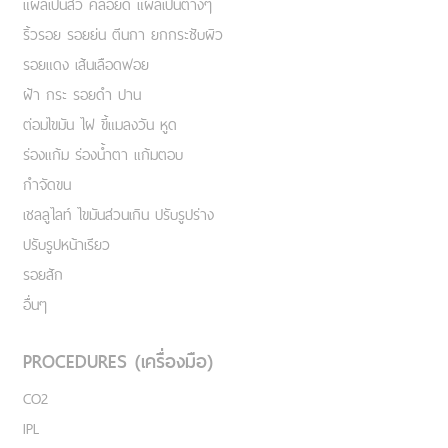
แผลเป็นสิว คีลอยด์ แผลเป็นต่างๆ
ริ้วรอย รอยย่น ตีนกา ยกกระชับผิว
รอยแดง เส้นเลือดฟอย
ฝ้า กระ รอยดำ ปาน
ต่อมไขมัน ไฝ ขี้แมลงวัน หูด
ร่องแก้ม ร่องน้ำตา แก้มตอบ
กำจัดขน
เชลลูไลท์ ไขมันส่วนเกิน ปรับรูปร่าง
ปรับรูปหน้าเรียว
รอยสัก
อื่นๆ
PROCEDURES (เครื่องมือ)
CO2
IPL