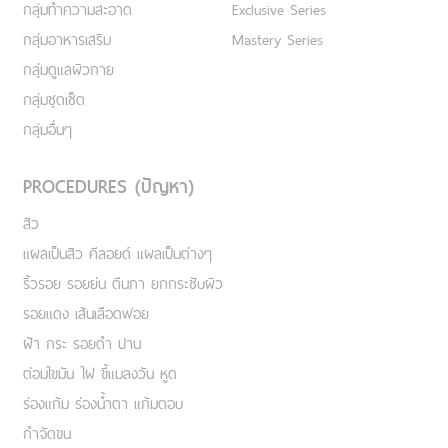
กลุ่มทำความสะอาด
Exclusive Series
กลุ่มอาหารเสริม
Mastery Series
กลุ่มดูแลผิวกาย
กลุ่มชุดเซ็ต
กลุ่มอื่นๆ
PROCEDURES (ปัญหา)
สิว
แผลเป็นสิว คีลอยด์ แผลเป็นต่างๆ
ริ้วรอย รอยย่น ตีนกา ยกกระชับผิว
รอยแดง เส้นเลือดฟอย
ฝ้า กระ รอยดำ ปาน
ต่อมไขมัน ไฝ ขี้แมลงวัน หูด
ร่องแก้ม ร่องน้ำตา แก้มตอบ
กำจัดขน