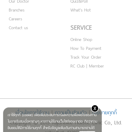
Our Doctor
Quiz&Poll
Branches
What's Hot
Careers
SERVICE
Contact us
Online Shop
How To Payment
Track Your Order
RC Club | Member
x
เงื่อนไขการใช้งาน
|
ความเป็นส่วนตัว
|
นโยบายคุกกี้
เราใช้คุกกี้ (cookie) เพื่อเพิ่มประสบการณ์และความพึงพอใจของท่าน
Copyright © 2019 Rajdhevee Holistic Clinic Co., Ltd.
ในการรับชมเนื้อหาต่างๆ หากท่านใช้งานเว็บไซต์ของเราต่อ ถือว่าท่าน
ยินยอมให้มีการใช้งานคุกกี้ สำหรับข้อมูลเพิ่มเติมท่านสามารถอ่านได้