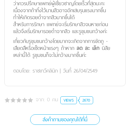
ว่าควรปรึกษาแพทย์ผู้เชี่ยวชาญโดยเร็วที่สุดนะคะ
เนื่องจากถ้าทิ้งไว้นานสิวอาจอักเสบรุนแรงมากขึ้น
ทำให้เกิดรอยดำจากสิวมากขึ้นได้
สำหรับการรักษา แพทย์จะเริ่มรักษาสิวจนหายก่อน
แล้วจึงเริ่มรักษารอยดำจากสิว และรูขุมขนกว้างค่ะ
เกี่ยวกับรูขุมขนกว้างโดยมากจะเกิดจากการขัดถู -
เสียดสีหรือเช็ดหน้าแรงๆ ถ้าหาก
ลด ละ เลิก
นิสัย
เหล่านี้ได้ รูขุมขนก็จะไม่กว้างมากขึ้นค่ะ
ตอบโดย:
ราชเทวีคลินิก
|
วันที่ 26/04/2549
จาก:
0
คน
VIEWS
2670
ส่งคำถามของคุณได้ที่นี่