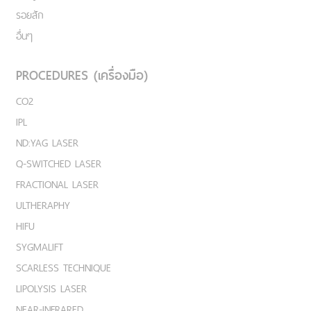
รอยสัก
อื่นๆ
PROCEDURES (เครื่องมือ)
CO2
IPL
ND:YAG LASER
Q-SWITCHED LASER
FRACTIONAL LASER
ULTHERAPHY
HIFU
SYGMALIFT
SCARLESS TECHNIQUE
LIPOLYSIS LASER
NEAR-INFRARED