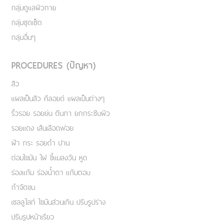
กลุ่มดูแลผิวกาย
กลุ่มชุดเซ็ต
กลุ่มอื่นๆ
PROCEDURES (ปัญหา)
สิว
แผลเป็นสิว คีลอยด์ แผลเป็นต่างๆ
ริ้วรอย รอยย่น ตีนกา ยกกระชับผิว
รอยแดง เส้นเลือดฟอย
ฝ้า กระ รอยดำ ปาน
ต่อมไขมัน ไฝ ขี้แมลงวัน หูด
ร่องแก้ม ร่องน้ำตา แก้มตอบ
กำจัดขน
เชลลูไลท์ ไขมันส่วนเกิน ปรับรูปร่าง
ปรับรูปหน้าเรียว