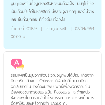
นูนๆแดงๆขึ้นที่จมูกหลังสิวหายมันคืออะไร.. นิ้มๆไม่แข็ง
เป็นเกือบปีแล้วไม่หายสักที มีหลายจุดมากๆ แดงไม่จาง
เลย ขึ้นที่จมูกเลย ทำไงดีมันคืออะไร
คำถามที่:
Q11395
|
จากคุณ
seth
|
02/04/2554
00:00 น.
รอยแผลเป็นนูนจากสิวบริเวณจมูกพบได้บ่อย เกิดจาก
มีการเรียงตัวของ Collagen ที่ผิดปกติในเวลามีการ
อักเสบเกิดขึ้น คงต้องมาพบแพทย์เพื่อพิจาราณาใน
เรื่องของขนาดรอยแผลเป็น สีของแผล และตำแหน่ง
ซึ่งจะมีผลในการตัดสินใจให้การรักษาค่ะ อาจจะเป็นการ
ฉีดยาให้ยุบลงหรือการทำ LASER ค่ะ