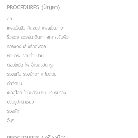
PROCEDURES (ปัญหา)
สิว
แผลเป็นสิว คีลอยด์ แผลเป็นต่างๆ
ริ้วรอย รอยย่น ตีนกา ยกกระชับผิว
รอยแดง เส้นเลือดฟอย
ฝ้า กระ รอยดำ ปาน
ต่อมไขมัน ไฝ ขี้แมลงวัน หูด
ร่องแก้ม ร่องน้ำตา แก้มตอบ
กำจัดขน
เชลลูไลท์ ไขมันส่วนเกิน ปรับรูปร่าง
ปรับรูปหน้าเรียว
รอยสัก
อื่นๆ
PROCEDURES (เครื่องมือ)