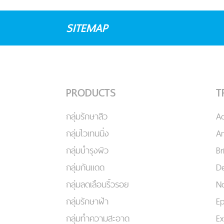
SITEMAP
PRODUCTS
T
กลุ่มรักษาสิว
A
กลุ่มไวเทนนิ่ง
An
กลุ่มบำรุงผิว
Br
กลุ่มกันแดด
De
กลุ่มลดเลือนริ้วรอย
No
กลุ่มรักษาฝ้า
Ep
กลุ่มทำความสะอาด
Ex