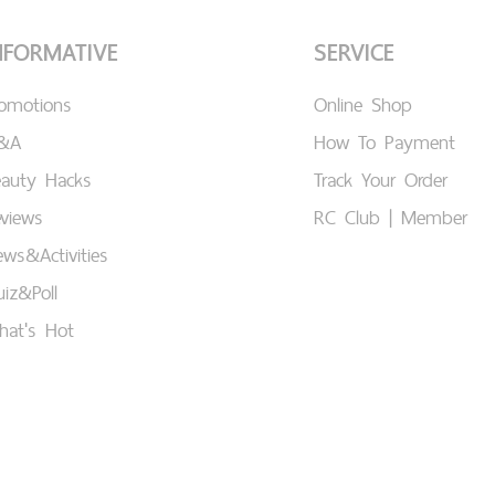
NFORMATIVE
SERVICE
romotions
Online Shop
&A
How To Payment
eauty Hacks
Track Your Order
views
RC Club | Member
ws&Activities
iz&Poll
hat's Hot