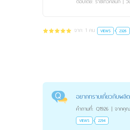
ตอบโดย:
ราชเทวีคลินิก
|
วั
จาก:
1
คน
VIEWS
2326
อยากทราบเกี่ยวกับผลิต
คำถามที่:
Q1926
|
จากคุ
VIEWS
2294