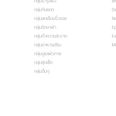
กลุ่มบำรุงผิว
Br
กลุ่มกันแดด
De
กลุ่มลดเลือนริ้วรอย
No
กลุ่มรักษาฝ้า
Ep
กลุ่มทำความสะอาด
Ex
กลุ่มอาหารเสริม
Ma
กลุ่มดูแลผิวกาย
กลุ่มชุดเซ็ต
กลุ่มอื่นๆ