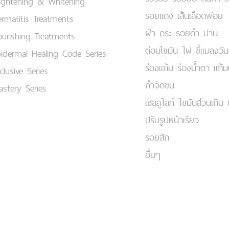
ightening & Whitening
รอยแดง เส้นเลือดฟอย
rmatitis Treatments
ฝ้า กระ รอยดำ ปาน
urishing Treatments
ต่อมไขมัน ไฝ ขี้แมลงวัน
idermal Healing Code Series
ร่องแก้ม ร่องน้ำตา แก้
clusive Series
กำจัดขน
stery Series
เชลลูไลท์ ไขมันส่วนเกิน 
ปรับรูปหน้าเรียว
รอยสัก
อื่นๆ