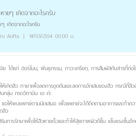
ๆ หายๆ เกิดจากอะไรครับ
ยๆ เกิดจากอะไรครับ
ุณ
Aofta
|
14/03/2554 00:00 น.
จจัย ได้แก่ ฮอร์โมน, พันธุกรรม, ภาวะเครียด, การสัมผัสกับสารที่ก่อใ
่ก่อให้เกิดสิว ทายาเพื่อลดการอุดตันและลดการอักเสบของสิว กรณีที่สิว
นกลุ่ม กรดวิตามิน เอ ค่ะ
แล้ว ขอให้พบแพทย์ตามนัดเสมอ เพื่อแพทย์จะได้ติดตามอาการและทำควา
ิดสิว
ิมการรักษาเพื่อให้สิวหายเร็วและทำให้สุขภาพผิวดีขึ้น แข็งแรงขึ้นอีก