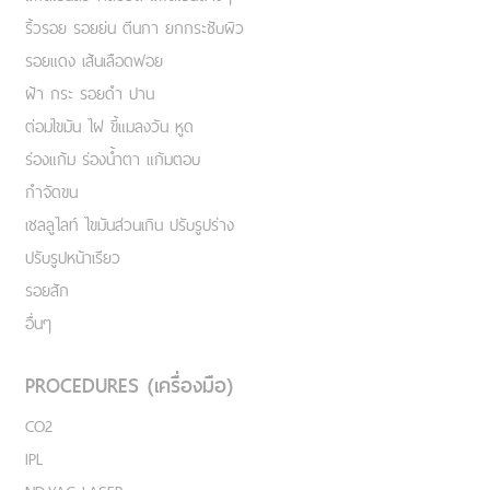
ริ้วรอย รอยย่น ตีนกา ยกกระชับผิว
รอยแดง เส้นเลือดฟอย
ฝ้า กระ รอยดำ ปาน
ต่อมไขมัน ไฝ ขี้แมลงวัน หูด
ร่องแก้ม ร่องน้ำตา แก้มตอบ
กำจัดขน
เชลลูไลท์ ไขมันส่วนเกิน ปรับรูปร่าง
ปรับรูปหน้าเรียว
รอยสัก
อื่นๆ
PROCEDURES (เครื่องมือ)
CO2
IPL