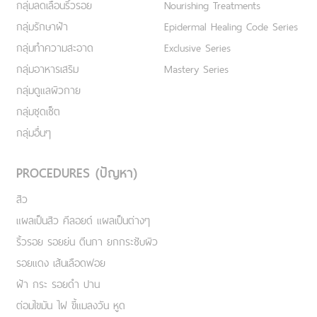
กลุ่มลดเลือนริ้วรอย
Nourishing Treatments
กลุ่มรักษาฝ้า
Epidermal Healing Code Series
กลุ่มทำความสะอาด
Exclusive Series
กลุ่มอาหารเสริม
Mastery Series
กลุ่มดูแลผิวกาย
กลุ่มชุดเซ็ต
กลุ่มอื่นๆ
PROCEDURES (ปัญหา)
สิว
แผลเป็นสิว คีลอยด์ แผลเป็นต่างๆ
ริ้วรอย รอยย่น ตีนกา ยกกระชับผิว
รอยแดง เส้นเลือดฟอย
ฝ้า กระ รอยดำ ปาน
ต่อมไขมัน ไฝ ขี้แมลงวัน หูด