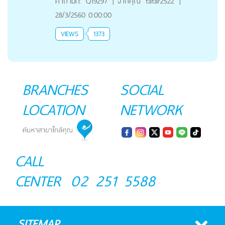
คำถามที่:
Q19297
|
จากคุณ
tatar2522
|
28/3/2560 0:00:00
VIEWS
1373
BRANCHES
SOCIAL
LOCATION
NETWORK
CALL
CENTER
02 251 5588
SITEMAP