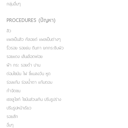
กลุ่มอื่นๆ
PROCEDURES (ปัญหา)
สิว
แผลเป็นสิว คีลอยด์ แผลเป็นต่างๆ
ริ้วรอย รอยย่น ตีนกา ยกกระชับผิว
รอยแดง เส้นเลือดฟอย
ฝ้า กระ รอยดำ ปาน
ต่อมไขมัน ไฝ ขี้แมลงวัน หูด
ร่องแก้ม ร่องน้ำตา แก้มตอบ
กำจัดขน
เชลลูไลท์ ไขมันส่วนเกิน ปรับรูปร่าง
ปรับรูปหน้าเรียว
รอยสัก
อื่นๆ